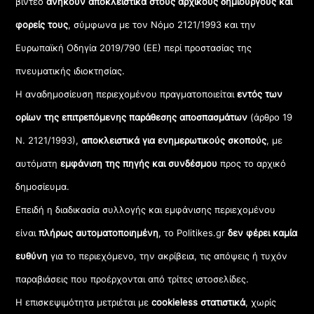
βίντεο
ανήκουν αποκλειστικά στους αρχικούς δημιουργούς και
φορείς τους
, σύμφωνα με τον Νόμο 2121/1993 και την
Ευρωπαϊκή Οδηγία 2019/790 (ΕΕ) περί προστασίας της
πνευματικής ιδιοκτησίας.
Η αναδημοσίευση περιεχομένου πραγματοποιείται
εντός των
ορίων της επιτρεπόμενης παράθεσης αποσπασμάτων
(άρθρο 19
Ν. 2121/1993),
αποκλειστικά για ενημερωτικούς σκοπούς
, με
αυτόματη
εμφάνιση της πηγής και συνδέσμου
προς το αρχικό
δημοσίευμα.
Επειδή η διαδικασία συλλογής και εμφάνισης περιεχομένου
είναι
πλήρως αυτοματοποιημένη
, το Politikes.gr
δεν φέρει καμία
ευθύνη
για το περιεχόμενο, την ακρίβεια, τις απόψεις ή τυχόν
παραβιάσεις που προέρχονται από τρίτες ιστοσελίδες.
Η επισκεψιμότητα μετριέται με
cookieless στατιστικά
, χωρίς