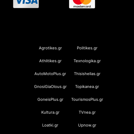
OramaMedia Network
Agrotikes.gr
Politikes.gr
Athlitikes.gr
Texnologika.gr
AutoMotoPlus.gr
Thisishellas.gr
GnosiGiaOlous.gr
Topikanea.gr
GoneisPlus.gr
TourismosPlus.gr
Kultura.gr
TVnea.gr
Loatki.gr
Upnow.gr