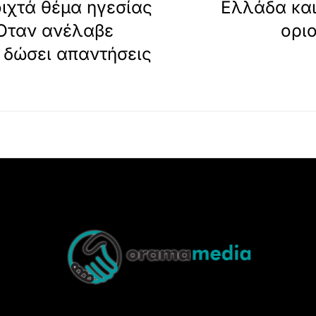
ιχτά θέμα ηγεσίας
Ελλάδα και
Όταν ανέλαβε
ορι
 δώσει απαντήσεις
Back
To
Top