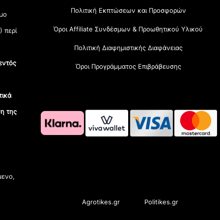
Πολιτική Εκπτώσεων και Προσφορών
μο
Όροι Affiliate Συνδέσμων & Προωθητικού Υλικού
) περί
Πολιτική Διαφημιστικής Διαφάνειας
εντός
Όροι Προγράμματος Επιβράβευσης
τικά
η της
OramaMedia Network
μενο,
Agrotikes.gr
Politikes.gr