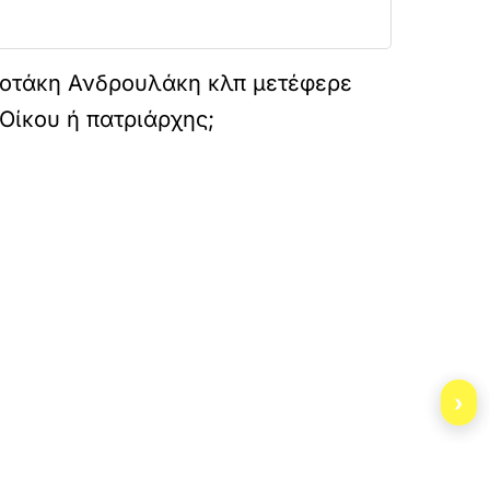
σοτάκη Ανδρουλάκη κλπ μετέφερε
 Οίκου ή πατριάρχης;
%BF-%CE%B8%CE%B5%CF%8C%CF%86%CE%B
›
»
ΕΠΟΜΕΝΟ