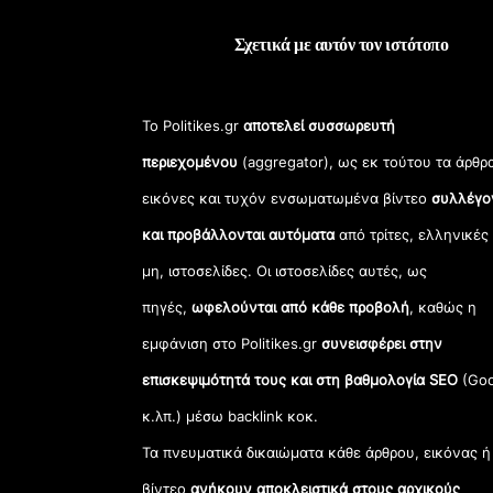
Σχετικά με αυτόν τον ιστότοπο
Το Politikes.gr
αποτελεί συσσωρευτή
περιεχομένου
(aggregator), ως εκ τούτου τα άρθρ
εικόνες και τυχόν ενσωματωμένα βίντεο
συλλέγο
και προβάλλονται αυτόματα
από τρίτες, ελληνικές
μη, ιστοσελίδες. Οι ιστοσελίδες αυτές, ως
πηγές,
ωφελούνται από κάθε προβολή
, καθώς η
εμφάνιση στο Politikes.gr
συνεισφέρει στην
επισκεψιμότητά τους και στη βαθμολογία SEO
(Goo
κ.λπ.) μέσω backlink κοκ.
Τα πνευματικά δικαιώματα κάθε άρθρου, εικόνας ή
βίντεο
ανήκουν αποκλειστικά στους αρχικούς