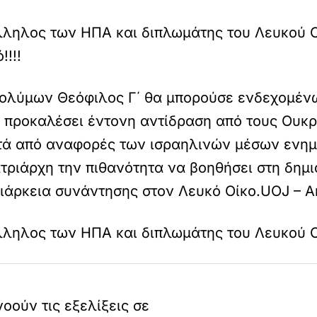
λληλος των ΗΠΑ και διπλωμάτης του Λευκού Οί
!!!
οσολύμων Θεόφιλος Γ΄ θα μπορούσε ενδεχομέν
ν προκαλέσει έντονη αντίδραση από τους Ου
ετά από αναφορές των ισραηλινών μέσων ενη
τριάρχη την πιθανότητα να βοηθήσει στη δημι
διάρκεια συνάντησης στον Λευκό Οίκο.UOJ – A
λληλος των ΗΠΑ και διπλωμάτης του Λευκού Ο
ούν τις εξελίξεις σε