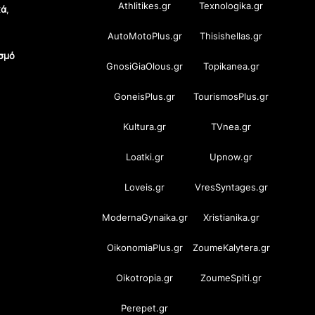
Athlitikes.gr
Texnologika.gr
κά
,
AutoMotoPlus.gr
Thisishellas.gr
σμό
GnosiGiaOlous.gr
Topikanea.gr
GoneisPlus.gr
TourismosPlus.gr
Kultura.gr
TVnea.gr
Loatki.gr
Upnow.gr
Loveis.gr
VresSyntages.gr
ModernaGynaika.gr
Xristianika.gr
OikonomiaPlus.gr
ZoumeKalytera.gr
Oikotropia.gr
ZoumeSpiti.gr
Perepet.gr