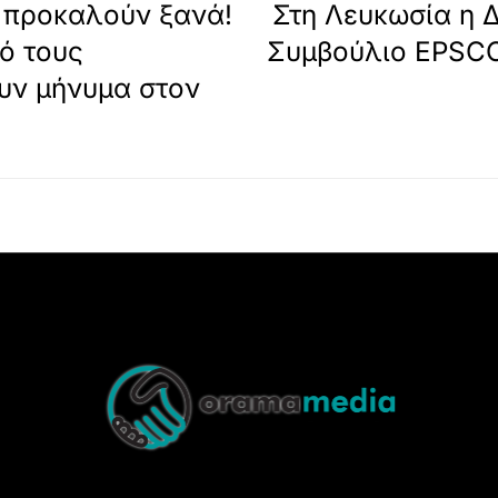
ς προκαλούν ξανά!
Στη Λευκωσία η Δ
ό τους
Συμβούλιο EPSCO
υν μήνυμα στον
Back
To
Top