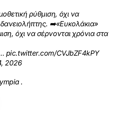
οθετική ρύθμιση, όχι να
 δανειολήπτης. ➡️«Ευκολάκια»
ιση, όχι να σέρνονται χρόνια στα
ς… pic.twitter.com/CVJbZF4kPY
4, 2026
toyris-einai-katachristiko-na-exoythenonet
lympia
.
»
ΕΠΟΜΕΝΟ