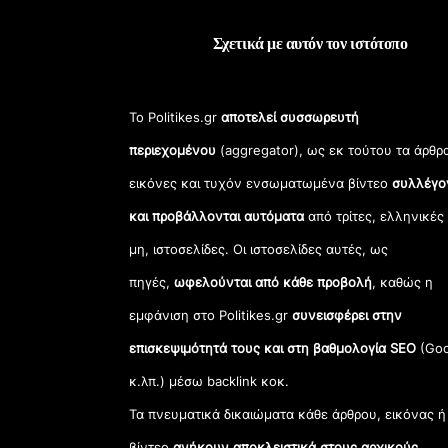
Σχετικά με αυτόν τον ιστότοπο
Το Politikes.gr
αποτελεί συσσωρευτή
περιεχομένου
(aggregator), ως εκ τούτου τα άρθρ
εικόνες και τυχόν ενσωματωμένα βίντεο
συλλέγο
και προβάλλονται αυτόματα
από τρίτες, ελληνικές
μη, ιστοσελίδες. Οι ιστοσελίδες αυτές, ως
πηγές,
ωφελούνται από κάθε προβολή
, καθώς η
εμφάνιση στο Politikes.gr
συνεισφέρει στην
επισκεψιμότητά τους και στη βαθμολογία SEO
(Goo
κ.λπ.) μέσω backlink κοκ.
Τα πνευματικά δικαιώματα κάθε άρθρου, εικόνας ή
βίντεο
ανήκουν αποκλειστικά στους αρχικούς