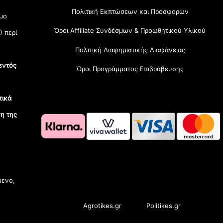
Πολιτική Εκπτώσεων και Προσφορών
μο
Όροι Affiliate Συνδέσμων & Προωθητικού Υλικού
) περί
Πολιτική Διαφημιστικής Διαφάνειας
εντός
Όροι Προγράμματος Επιβράβευσης
τικά
η της
OramaMedia Network
μενο,
Agrotikes.gr
Politikes.gr