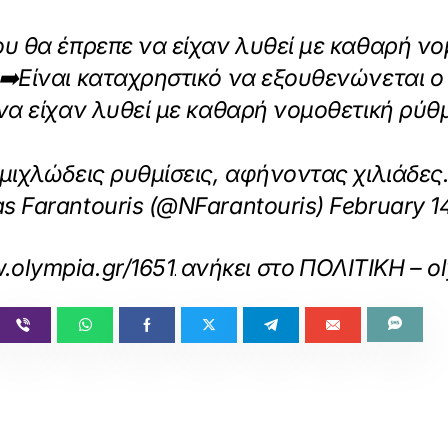
υ θα έπρεπε να είχαν λυθεί με καθαρή νομ
➡️Είναι καταχρηστικό να εξουθενώνεται ο
να είχαν λυθεί με καθαρή νομοθετική ρύθμ
ομιχλώδεις ρυθμίσεις, αφήνοντας χιλιάδε
 Farantouris (@NFarantouris) February 1
.olympia.gr/1651217/politiki/nikolas-faran
ανήκει στο
ΠΟΛΙΤΙΚΗ – o