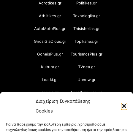
Agrotikes.gr
Politikes.gr
Athlitikes.gr
Texnologika.gr
AutoMotoPlus.gr
Thisishellas.gr
GnosiGiaOlous.gr
Topikanea.gr
GoneisPlus.gr
TourismosPlus.gr
Kultura.gr
TVnea.gr
Loatki.gr
Upnow.gr
Loveis.gr
VresSyntages.gr
Διαχείριση Συγκατάθεσης
ModernaGynaika.gr
Xristianika.gr
Cookies
OikonomiaPlus.gr
ZoumeKalytera.gr
Για να παρέχουμε την καλύτερη εμπειρία, χρησιμοποιούμε
τεχνολογίες όπως cookies για την αποθήκευση ή/και την πρόσβαση σε
Oikotropia.gr
ZoumeSpiti.gr