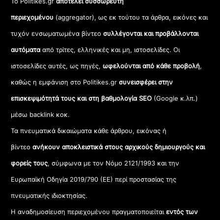
Το Politikes.gr
αποτελεί συσσωρευτή
περιεχομένου
(aggregator), ως εκ τούτου τα άρθρα, εικόνες και
τυχόν ενσωματωμένα βίντεο
συλλέγονται και προβάλλονται
αυτόματα
από τρίτες, ελληνικές και μη, ιστοσελίδες. Οι
ιστοσελίδες αυτές, ως πηγές,
ωφελούνται από κάθε προβολή
,
καθώς η εμφάνιση στο Politikes.gr
συνεισφέρει στην
επισκεψιμότητά τους και στη βαθμολογία SEO
(Google κ.λπ.)
μέσω backlink κοκ.
Τα πνευματικά δικαιώματα κάθε άρθρου, εικόνας ή
βίντεο
ανήκουν αποκλειστικά στους αρχικούς δημιουργούς και
φορείς τους
, σύμφωνα με τον Νόμο 2121/1993 και την
Ευρωπαϊκή Οδηγία 2019/790 (ΕΕ) περί προστασίας της
πνευματικής ιδιοκτησίας.
Η αναδημοσίευση περιεχομένου πραγματοποιείται
εντός των