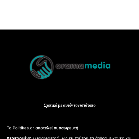
Back
To
Top
Σχετικά με αυτόν τον ιστότοπο
Το Politikes.gr
αποτελεί συσσωρευτή
περιεχομένου
(aggregator), ως εκ τούτου τα άρθρα, εικόνες και