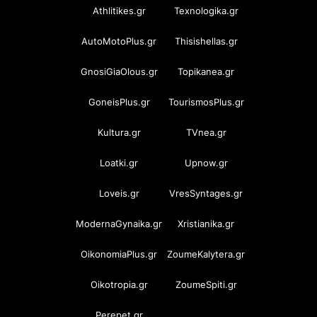
Athlitikes.gr
Texnologika.gr
AutoMotoPlus.gr
Thisishellas.gr
GnosiGiaOlous.gr
Topikanea.gr
GoneisPlus.gr
TourismosPlus.gr
Kultura.gr
TVnea.gr
Loatki.gr
Upnow.gr
Loveis.gr
VresSyntages.gr
ModernaGynaika.gr
Xristianika.gr
OikonomiaPlus.gr
ZoumeKalytera.gr
Oikotropia.gr
ZoumeSpiti.gr
Perepet.gr