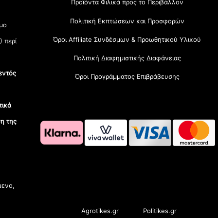
Προϊόντα Φιλικά προς το Περιβάλλον
Πολιτική Εκπτώσεων και Προσφορών
μο
Όροι Affiliate Συνδέσμων & Προωθητικού Υλικού
) περί
Πολιτική Διαφημιστικής Διαφάνειας
εντός
Όροι Προγράμματος Επιβράβευσης
τικά
η της
OramaMedia Network
μενο,
Agrotikes.gr
Politikes.gr