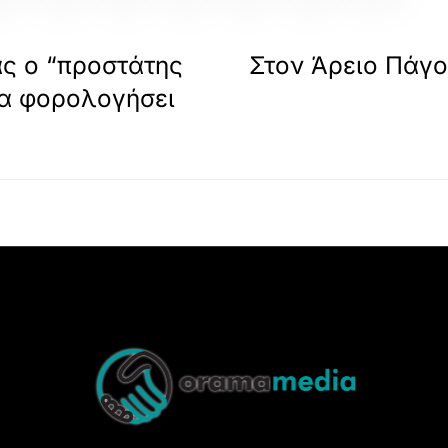
ας ο “προστάτης
Στον Άρειο Πάγο
να φορολογήσει
Back
To
Top