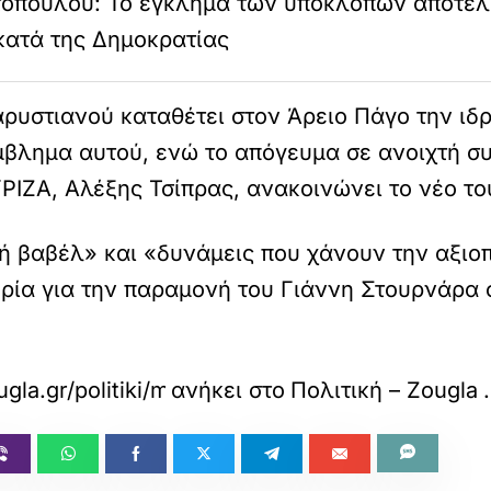
οπούλου: Το έγκλημα των υποκλοπών αποτελ
κατά της Δημοκρατίας
ρυστιανού καταθέτει στον Άρειο Πάγο την ιδρ
έμβλημα αυτού, ενώ το απόγευμα σε ανοιχτή 
ΙΖΑ, Αλέξης Τσίπρας, ανακοινώνει το νέο του
ή βαβέλ» και «δυνάμεις που χάνουν την αξιοπ
ία για την παραμονή του Γιάννη Στουρνάρα σ
la.gr/politiki/mitsotakis-epidotisi-tou-ntizel-k
ανήκει στο
Πολιτική – Zougla
.