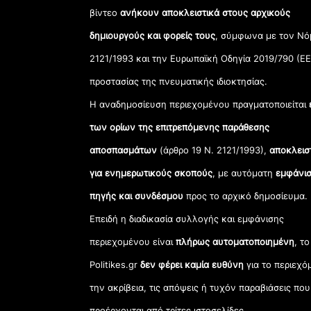
βίντεο
ανήκουν αποκλειστικά στους αρχικούς
δημιουργούς και φορείς τους
, σύμφωνα με τον Νό
2121/1993 και την Ευρωπαϊκή Οδηγία 2019/790 (ΕΕ
προστασίας της πνευματικής ιδιοκτησίας.
Η αναδημοσίευση περιεχομένου πραγματοποιείται
των ορίων της επιτρεπόμενης παράθεσης
αποσπασμάτων
(άρθρο 19 Ν. 2121/1993),
αποκλεισ
για ενημερωτικούς σκοπούς
, με αυτόματη
εμφάνισ
πηγής και συνδέσμου
προς το αρχικό δημοσίευμα.
Επειδή η διαδικασία συλλογής και εμφάνισης
περιεχομένου είναι
πλήρως αυτοματοποιημένη
, το
Politikes.gr
δεν φέρει καμία ευθύνη
για το περιεχό
την ακρίβεια, τις απόψεις ή τυχόν παραβιάσεις που
προέρχονται από τρίτες ιστοσελίδες.