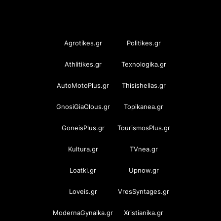
OramaMedia Network
Agrotikes.gr
Politikes.gr
Athlitikes.gr
Texnologika.gr
AutoMotoPlus.gr
Thisishellas.gr
GnosiGiaOlous.gr
Topikanea.gr
GoneisPlus.gr
TourismosPlus.gr
Kultura.gr
TVnea.gr
Loatki.gr
Upnow.gr
Loveis.gr
VresSyntages.gr
ModernaGynaika.gr
Xristianika.gr