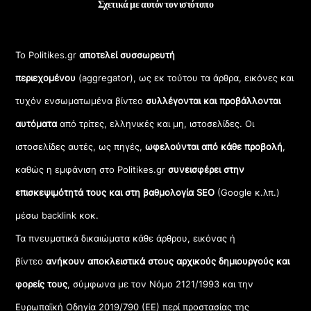
Σχετικά με αυτόν τον ιστότοπο
Το Politikes.gr
αποτελεί συσσωρευτή
περιεχομένου
(aggregator), ως εκ τούτου τα άρθρα, εικόνες και
τυχόν ενσωματωμένα βίντεο
συλλέγονται και προβάλλονται
αυτόματα
από τρίτες, ελληνικές και μη, ιστοσελίδες. Οι
ιστοσελίδες αυτές, ως πηγές,
ωφελούνται από κάθε προβολή
,
καθώς η εμφάνιση στο Politikes.gr
συνεισφέρει στην
επισκεψιμότητά τους και στη βαθμολογία SEO
(Google κ.λπ.)
μέσω backlink κοκ.
Τα πνευματικά δικαιώματα κάθε άρθρου, εικόνας ή
βίντεο
ανήκουν αποκλειστικά στους αρχικούς δημιουργούς και
φορείς τους
, σύμφωνα με τον Νόμο 2121/1993 και την
Ευρωπαϊκή Οδηγία 2019/790 (ΕΕ) περί προστασίας της