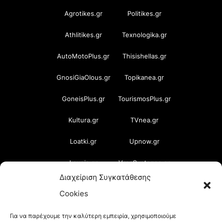
Agrotikes.gr
Politikes.gr
Athlitikes.gr
Texnologika.gr
AutoMotoPlus.gr
Thisishellas.gr
GnosiGiaOlous.gr
Topikanea.gr
GoneisPlus.gr
TourismosPlus.gr
Kultura.gr
TVnea.gr
Loatki.gr
Upnow.gr
Loveis.gr
VresSyntages.gr
Διαχείριση Συγκατάθεσης
ModernaGynaika.gr
Xristianika.gr
Cookies
OikonomiaPlus.gr
ZoumeKalytera.gr
Για να παρέχουμε την καλύτερη εμπειρία, χρησιμοποιούμε