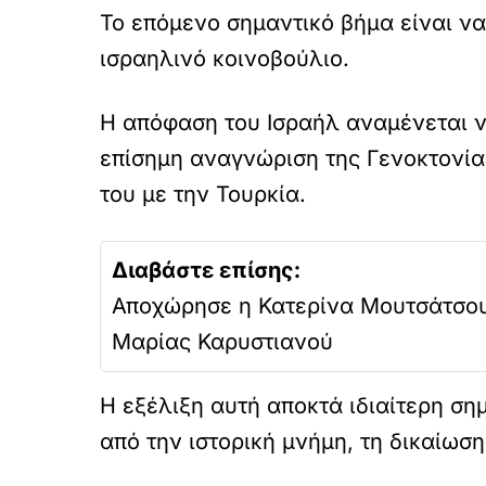
ν
Το επόμενο σημαντικό βήμα είναι ν
ο
π
ισραηλινό κοινοβούλιο.
ε
ρ
ι
Η απόφαση του Ισραήλ αναμένεται ν
ε
επίσημη αναγνώριση της Γενοκτονίας
χ
ό
του με την Τουρκία.
μ
ε
ν
Διαβάστε επίσης:
ο
.
Αποχώρησε η Κατερίνα Μουτσάτσου
Μαρίας Καρυστιανού
Η εξέλιξη αυτή αποκτά ιδιαίτερη ση
από την ιστορική μνήμη, τη δικαίω