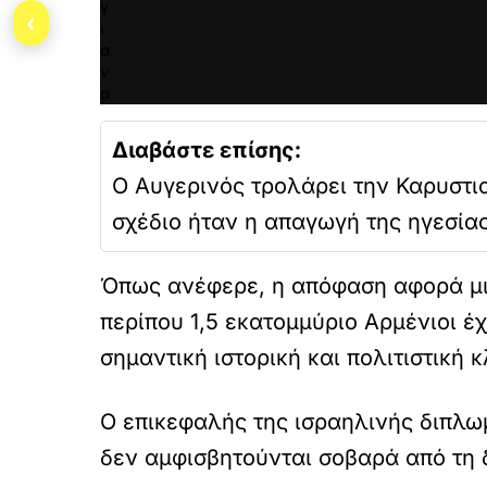
γ
‹
ι
α
ν
α
ε
π
Διαβάστε επίσης:
ι
τ
Ο Αυγερινός τρολάρει την Καρυστι
ρ
σχέδιο ήταν η απαγωγή της ηγεσία
έ
ψ
ε
Όπως ανέφερε, η απόφαση αφορά μια
τ
ε
περίπου 1,5 εκατομμύριο Αρμένιοι έ
κ
α
σημαντική ιστορική και πολιτιστική 
ι
ν
α
Ο επικεφαλής της ισραηλινής διπλωμ
φ
δεν αμφισβητούνται σοβαρά από τη δ
ο
ρ