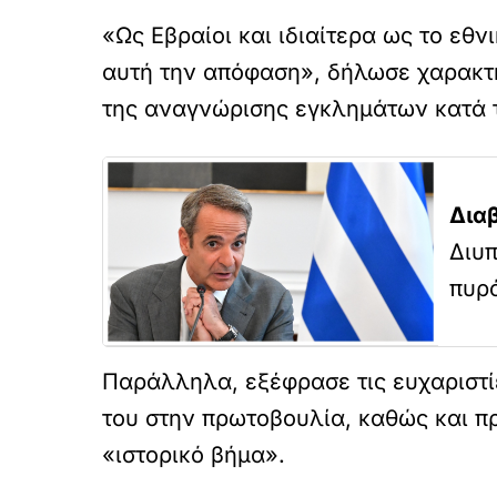
τ
«Ως Εβραίοι και ιδιαίτερα ως το εθ
ώ
σ
αυτή την απόφαση», δήλωσε χαρακτη
ε
της αναγνώρισης εγκλημάτων κατά 
τ
ε
α
υ
τ
Δια
ό
τ
Διυπ
ο
πυρ
ε
ν
σ
ω
μ
Παράλληλα, εξέφρασε τις ευχαριστί
α
του στην πρωτοβουλία, καθώς και π
τ
ω
«ιστορικό βήμα».
μ
έ