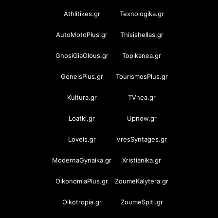
Athlitikes.gr
Texnologika.gr
AutoMotoPlus.gr
Thisishellas.gr
GnosiGiaOlous.gr
Topikanea.gr
GoneisPlus.gr
TourismosPlus.gr
Kultura.gr
TVnea.gr
Loatki.gr
Upnow.gr
Loveis.gr
VresSyntages.gr
ModernaGynaika.gr
Xristianika.gr
OikonomiaPlus.gr
ZoumeKalytera.gr
Oikotropia.gr
ZoumeSpiti.gr