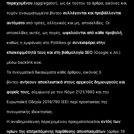
περιεχομένου
(aggregator), ως εκ τούτου τα άρθρα, εικόνες και
τυχόν ενσωματωμένα βίντεο
συλλέγονται και προβάλλονται
αυτόματα
από τρίτες, ελληνικές και μη, ιστοσελίδες. Οι
ιστοσελίδες αυτές, ως πηγές,
ωφελούνται από κάθε προβολή
,
καθώς η εμφάνιση στο Politikes.gr
συνεισφέρει στην
επισκεψιμότητά τους και στη βαθμολογία SEO
(Google κ.λπ.)
μέσω backlink κοκ.
Τα πνευματικά δικαιώματα κάθε άρθρου, εικόνας ή
βίντεο
ανήκουν αποκλειστικά στους αρχικούς δημιουργούς και
φορείς τους
, σύμφωνα με τον Νόμο 2121/1993 και την
Ευρωπαϊκή Οδηγία 2019/790 (ΕΕ) περί προστασίας της
πνευματικής ιδιοκτησίας.
Η αναδημοσίευση περιεχομένου πραγματοποιείται
εντός των
ορίων της επιτρεπόμενης παράθεσης αποσπασμάτων
(άρθρο 19