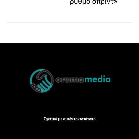
ρυθμό σπριντ»
Back
To
Top
Σχετικά με αυτόν τον ιστότοπο