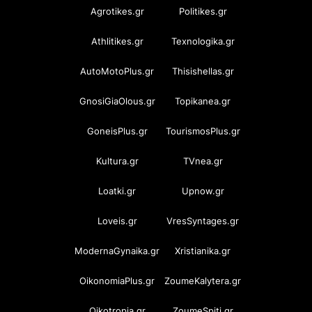
Agrotikes.gr
Politikes.gr
Athlitikes.gr
Texnologika.gr
AutoMotoPlus.gr
Thisishellas.gr
GnosiGiaOlous.gr
Topikanea.gr
GoneisPlus.gr
TourismosPlus.gr
Kultura.gr
TVnea.gr
Loatki.gr
Upnow.gr
Loveis.gr
VresSyntages.gr
ModernaGynaika.gr
Xristianika.gr
OikonomiaPlus.gr
ZoumeKalytera.gr
Oikotropia.gr
ZoumeSpiti.gr