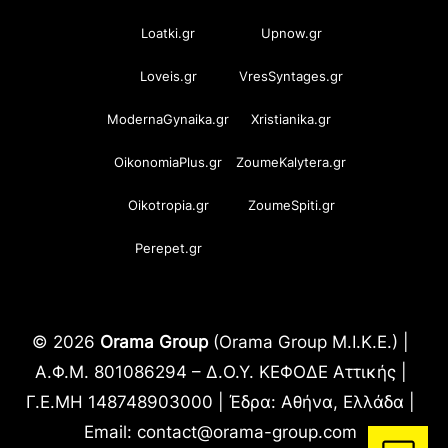
Loatki.gr
Upnow.gr
Loveis.gr
VresSyntages.gr
ModernaGynaika.gr
Xristianika.gr
OikonomiaPlus.gr
ZoumeKalytera.gr
Oikotropia.gr
ZoumeSpiti.gr
Perepet.gr
© 2026
Orama Group
(Orama Group Μ.Ι.Κ.Ε.) |
Α.Φ.Μ. 801086294 – Δ.Ο.Υ. ΚΕΦΟΔΕ Αττικής |
Γ.Ε.ΜΗ 148748903000 | Έδρα: Αθήνα, Ελλάδα |
Email: contact@orama-group.com