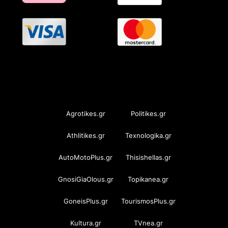
OramaMedia Network
Agrotikes.gr
Politikes.gr
Athlitikes.gr
Texnologika.gr
AutoMotoPlus.gr
Thisishellas.gr
GnosiGiaOlous.gr
Topikanea.gr
GoneisPlus.gr
TourismosPlus.gr
Kultura.gr
TVnea.gr