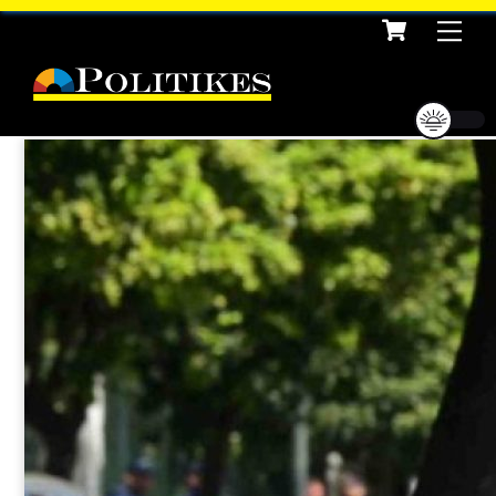
Cart
Skip
Me
to
content