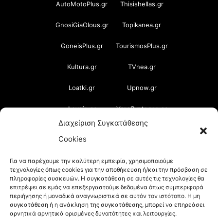
AutoMotoPlus.gr
Thisishellas.gr
GnosiGiaOlous.gr
Topikanea.gr
GoneisPlus.gr
TourismosPlus.gr
Kultura.gr
TVnea.gr
Loatki.gr
Upnow.gr
Loveis.gr
VresSyntages.gr
Διαχείριση Συγκατάθεσης
ModernaGynaika.gr
Xristianika.gr
Cookies
OikonomiaPlus.gr
ZoumeKalytera.gr
Για να παρέχουμε την καλύτερη εμπειρία, χρησιμοποιούμε
τεχνολογίες όπως cookies για την αποθήκευση ή/και την πρόσβαση σε
Oikotropia.gr
ZoumeSpiti.gr
πληροφορίες συσκευών. Η συγκατάθεση σε αυτές τις τεχνολογίες θα
επιτρέψει σε εμάς να επεξεργαστούμε δεδομένα όπως συμπεριφορά
Perepet.gr
περιήγησης ή μοναδικά αναγνωριστικά σε αυτόν τον ιστότοπο. Η μη
συγκατάθεση ή η ανάκληση της συγκατάθεσης, μπορεί να επηρεάσει
αρνητικά αρνητικά ορισμένες δυνατότητες και λειτουργίες.