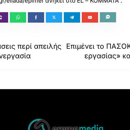
gr/ellada/epimenei-to-pasok-gia-ti-meiosi-ton-
ανήκει στο
EL – ΚΟΜΜΑΤΑ
.
άσεις περί απειλής
Επιμένει το ΠΑΣΟΚ
νεργασία
εργασίας» κα
Back
To