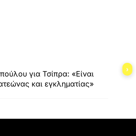
si-i-nd-me-ka/
»
ΕΠΟΜΕΝΟ
›
πούλου για Τσίπρα: «Είναι
ατεώνας και εγκληματίας»