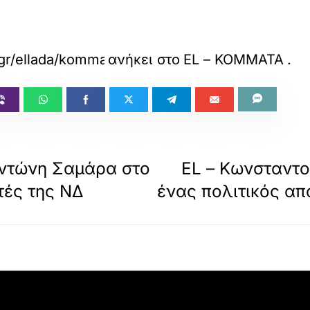
gr/ellada/kommata/thessaloniki-stin-antepithe
ανήκει στο
EL – ΚΟΜΜΑΤΑ
.
Αντώνη Σαμάρα στο
EL – Κωνσταντο
τές της ΝΔ
ένας πολιτικός απ