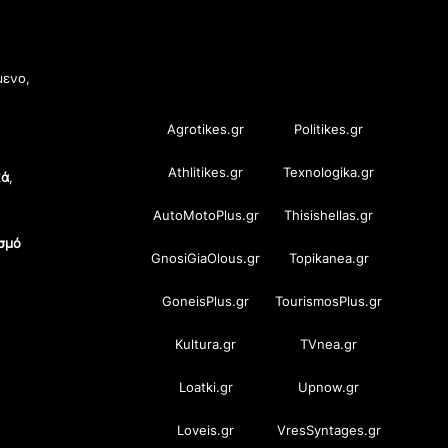
OramaMedia Network
μενο,
Agrotikes.gr
Politikes.gr
Athlitikes.gr
Texnologika.gr
κά
,
AutoMotoPlus.gr
Thisishellas.gr
σμό
GnosiGiaOlous.gr
Topikanea.gr
GoneisPlus.gr
TourismosPlus.gr
Kultura.gr
TVnea.gr
Loatki.gr
Upnow.gr
Loveis.gr
VresSyntages.gr