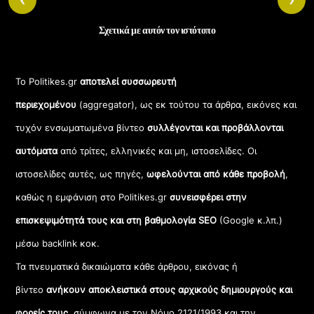
Σχετικά με αυτόν τον ιστότοπο
Το Politikes.gr
αποτελεί συσσωρευτή
περιεχομένου
(aggregator), ως εκ τούτου τα άρθρα, εικόνες και
τυχόν ενσωματωμένα βίντεο
συλλέγονται και προβάλλονται
αυτόματα
από τρίτες, ελληνικές και μη, ιστοσελίδες. Οι
ιστοσελίδες αυτές, ως πηγές,
ωφελούνται από κάθε προβολή
,
καθώς η εμφάνιση στο Politikes.gr
συνεισφέρει στην
επισκεψιμότητά τους και στη βαθμολογία SEO
(Google κ.λπ.)
μέσω backlink κοκ.
Τα πνευματικά δικαιώματα κάθε άρθρου, εικόνας ή
βίντεο
ανήκουν αποκλειστικά στους αρχικούς δημιουργούς και
φορείς τους
, σύμφωνα με τον Νόμο 2121/1993 και την