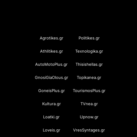
OramaMedia Network
Agrotikes.gr
Politikes.gr
Athlitikes.gr
Texnologika.gr
AutoMotoPlus.gr
Thisishellas.gr
GnosiGiaOlous.gr
Topikanea.gr
GoneisPlus.gr
TourismosPlus.gr
Kultura.gr
TVnea.gr
Loatki.gr
Upnow.gr
Loveis.gr
VresSyntages.gr