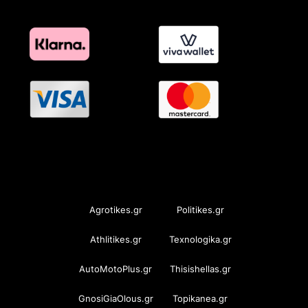
OramaMedia Network
Agrotikes.gr
Politikes.gr
Athlitikes.gr
Texnologika.gr
AutoMotoPlus.gr
Thisishellas.gr
GnosiGiaOlous.gr
Topikanea.gr