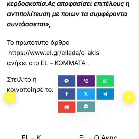
κερδοσκοπία.
Ας αποφασίσει επιτέλους η
αντιπολίτευση με ποιων τα συμφέροντα
συντάσσεται»,
Το πρωτότυπο άρθρο
https://www.el.gr/ellada/o-akis-skertsos-g
ανήκει στο
EL – ΚΟΜΜΑΤΑ
.
‹
›
«
»
ΠΡΟΗΓΟΥΜΕΝΟ
ΕΠΟΜΕΝΟ
EL – Κ.
EL – Ο Άκης