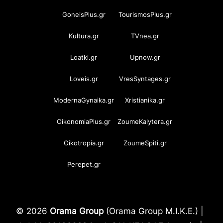
GoneisPlus.gr
TourismosPlus.gr
Kultura.gr
TVnea.gr
Loatki.gr
Upnow.gr
Loveis.gr
VresSyntages.gr
ModernaGynaika.gr
Xristianika.gr
OikonomiaPlus.gr
ZoumeKalytera.gr
Oikotropia.gr
ZoumeSpiti.gr
Perepet.gr
© 2026
Orama Group
(Orama Group Μ.Ι.Κ.Ε.) |