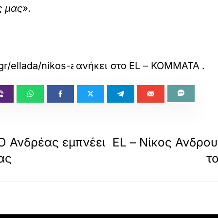
ς μας».
gr/ellada/nikos-androylakis-o-andreas-empneei
ανήκει στο
EL – ΚΟΜΜΑΤΑ
.
Ο Ανδρέας εμπνέει
EL – Νίκος Ανδρο
ας
τ