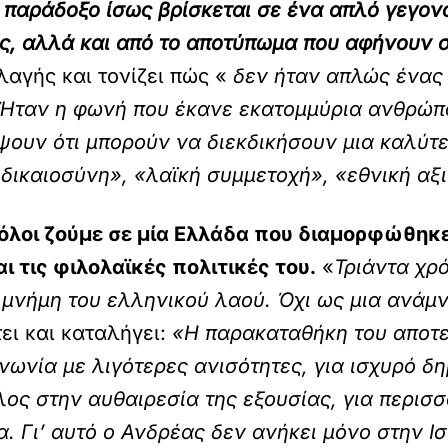
παράδοξο ίσως βρίσκεται σε ένα απλό γεγονός
υς, αλλά και από το αποτύπωμα που αφήνουν σ
αγής και τονίζει πώς «
δεν ήταν απλώς ένας
Ήταν η φωνή που έκανε εκατομμύρια ανθρώπου
έψουν ότι μπορούν να διεκδικήσουν μια καλύτ
 δικαιοσύνη», «λαϊκή συμμετοχή», «εθνική αξ
όλοι ζούμε σε μία Ελλάδα που διαμορφώθηκε κ
ι τις φιλολαϊκές πολιτικές του.
«
Τριάντα χρ
 μνήμη του ελληνικού λαού. Όχι ως μια ανάμ
ει και καταλήγει:
«Η παρακαταθήκη του αποτελ
ινωνία με λιγότερες ανισότητες, για ισχυρό δ
έλος στην αυθαιρεσία της εξουσίας, για περισ
. Γι’ αυτό ο Ανδρέας δεν ανήκει μόνο στην Ισ