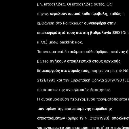
μη, ιστοσελίδες. Οι ιστοσελίδες αυτές, ως
πηγές,
ωφελούνται από κάθε προβολή
, καθώς η
εμφάνιση στο Politikes.gr
συνεισφέρει στην
επισκεψιμότητά τους και στη βαθμολογία SEO
(Goo
κ.λπ.) μέσω backlink κοκ.
Τα πνευματικά δικαιώματα κάθε άρθρου, εικόνας ή
βίντεο
ανήκουν αποκλειστικά στους αρχικούς
δημιουργούς και φορείς τους
, σύμφωνα με τον Νό
2121/1993 και την Ευρωπαϊκή Οδηγία 2019/790 (ΕΕ
προστασίας της πνευματικής ιδιοκτησίας.
Η αναδημοσίευση περιεχομένου πραγματοποιείται
των ορίων της επιτρεπόμενης παράθεσης
αποσπασμάτων
(άρθρο 19 Ν. 2121/1993),
αποκλεισ
για ενημερωτικούς σκοπούς
, με αυτόματη
εμφάνισ