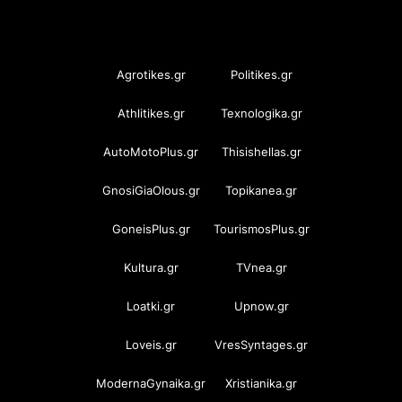
OramaMedia Network
Agrotikes.gr
Politikes.gr
Athlitikes.gr
Texnologika.gr
AutoMotoPlus.gr
Thisishellas.gr
GnosiGiaOlous.gr
Topikanea.gr
GoneisPlus.gr
TourismosPlus.gr
Kultura.gr
TVnea.gr
Loatki.gr
Upnow.gr
Loveis.gr
VresSyntages.gr
ModernaGynaika.gr
Xristianika.gr