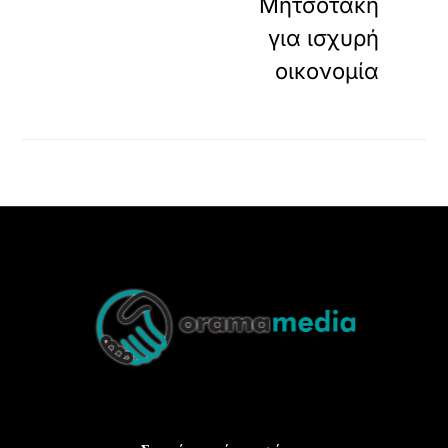
Μητσοτάκη
για ισχυρή
οικονομία
Back
To
Top