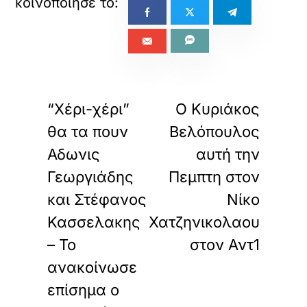
«
»
ΠΡΟΗΓΟΥΜΕΝΟ
ΕΠΟΜΕΝΟ
“Χέρι-χέρι”
Ο Κυριάκος
θα τα πουν
Βελόπουλος
Αδωνις
αυτή την
Γεωργιάδης
Πεμπτη στον
και Στέφανος
Νίκο
Κασσελακης
Χατζηνικολαου
– Το
στον Αντ1
ανακοίνωσε
επίσημα ο