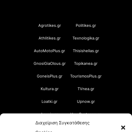
OramaMedia Network
Agrotikes.gr
Politikes.gr
Athlitikes.gr
Texnologika.gr
AutoMotoPlus.gr
Thisishellas.gr
GnosiGiaOlous.gr
Topikanea.gr
GoneisPlus.gr
TourismosPlus.gr
Kultura.gr
TVnea.gr
Loatki.gr
Upnow.gr
Loveis.gr
VresSyntages.gr
Διαχείριση Συγκατάθεσης
ModernaGynaika.gr
Xristianika.gr