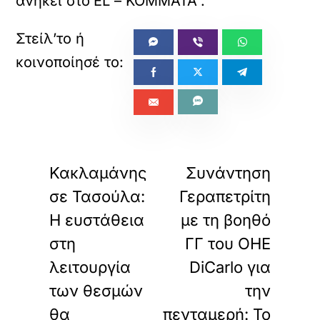
ανήκει στο
EL – ΚΟΜΜΑΤΑ
.
«
»
ΠΡΟΗΓΟΥΜΕΝΟ
ΕΠΟΜΕΝΟ
Κακλαμάνης
Συνάντηση
σε Τασούλα:
Γεραπετρίτη
Η ευστάθεια
με τη βοηθό
στη
ΓΓ του ΟΗΕ
λειτουργία
DiCarlo για
των θεσμών
την
θα
πενταμερή: Το