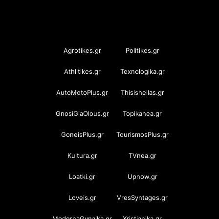
OramaMedia Network
Agrotikes.gr
Politikes.gr
Athlitikes.gr
Texnologika.gr
AutoMotoPlus.gr
Thisishellas.gr
GnosiGiaOlous.gr
Topikanea.gr
GoneisPlus.gr
TourismosPlus.gr
Kultura.gr
TVnea.gr
Loatki.gr
Upnow.gr
Loveis.gr
VresSyntages.gr
ModernaGynaika.gr
Xristianika.gr