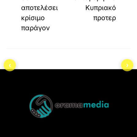
αποτελέσει
Κυπριακό
κρίσιμο
προτερ
παράγον
‹
›
Back
To
Top