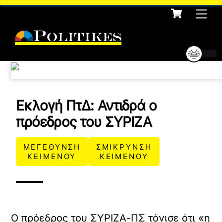
Cart
Skip
Me
to
content
Εκλογή ΠτΔ: Αντιδρά ο
πρόεδρος του ΣΥΡΙΖΑ
ΜΕΓΕΘΥΝΣΗ
ΣΜΙΚΡΥΝΣΗ
ΚΕΙΜΕΝΟΥ
ΚΕΙΜΕΝΟΥ
Ο πρόεδρος του ΣΥΡΙΖΑ-ΠΣ τόνισε ότι «η