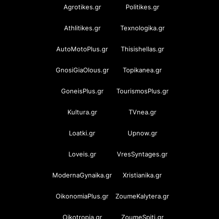
Agrotikes.gr
Politikes.gr
Athlitikes.gr
Texnologika.gr
AutoMotoPlus.gr
Thisishellas.gr
GnosiGiaOlous.gr
Topikanea.gr
GoneisPlus.gr
TourismosPlus.gr
Kultura.gr
TVnea.gr
Loatki.gr
Upnow.gr
Loveis.gr
VresSyntages.gr
ModernaGynaika.gr
Xristianika.gr
OikonomiaPlus.gr
ZoumeKalytera.gr
Oikotropia.gr
ZoumeSpiti.gr