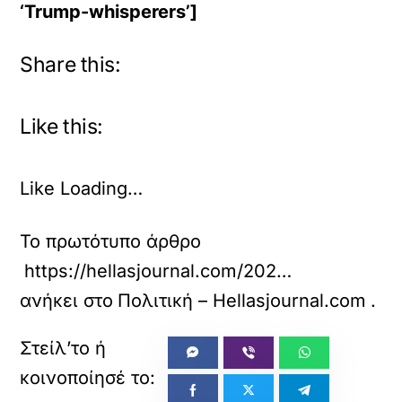
‘Trump-whisperers’]
Share this:
Like this:
Like
Loading…
Το πρωτότυπο άρθρο
https://hellasjournal.com/2025/02/dimosievma-euobserver-i-ellada-proselave-lobistes-stin-ouasigkton-me-600-000-dolaria-gia-na-kerdisei-tin-evnoia-tou-trab/
ανήκει στο
Πολιτική – Hellasjournal.com
.