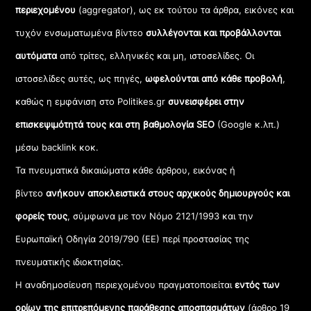
περιεχομένου
(aggregator), ως εκ τούτου τα άρθρα, εικόνες και
τυχόν ενσωματωμένα βίντεο
συλλέγονται και προβάλλονται
αυτόματα
από τρίτες, ελληνικές και μη, ιστοσελίδες. Οι
ιστοσελίδες αυτές, ως πηγές,
ωφελούνται από κάθε προβολή
,
καθώς η εμφάνιση στο Politikes.gr
συνεισφέρει στην
επισκεψιμότητά τους και στη βαθμολογία SEO
(Google κ.λπ.)
μέσω backlink κοκ.
Τα πνευματικά δικαιώματα κάθε άρθρου, εικόνας ή
βίντεο
ανήκουν αποκλειστικά στους αρχικούς δημιουργούς και
φορείς τους
, σύμφωνα με τον Νόμο 2121/1993 και την
Ευρωπαϊκή Οδηγία 2019/790 (ΕΕ) περί προστασίας της
πνευματικής ιδιοκτησίας.
Η αναδημοσίευση περιεχομένου πραγματοποιείται
εντός των
ορίων της επιτρεπόμενης παράθεσης αποσπασμάτων
(άρθρο 19