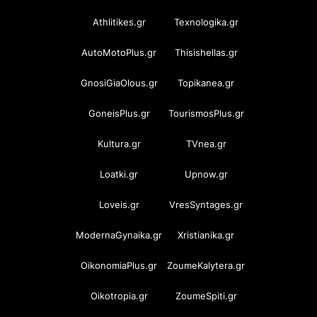
Athlitikes.gr
Texnologika.gr
AutoMotoPlus.gr
Thisishellas.gr
GnosiGiaOlous.gr
Topikanea.gr
GoneisPlus.gr
TourismosPlus.gr
Kultura.gr
TVnea.gr
Loatki.gr
Upnow.gr
Loveis.gr
VresSyntages.gr
ModernaGynaika.gr
Xristianika.gr
OikonomiaPlus.gr
ZoumeKalytera.gr
Oikotropia.gr
ZoumeSpiti.gr