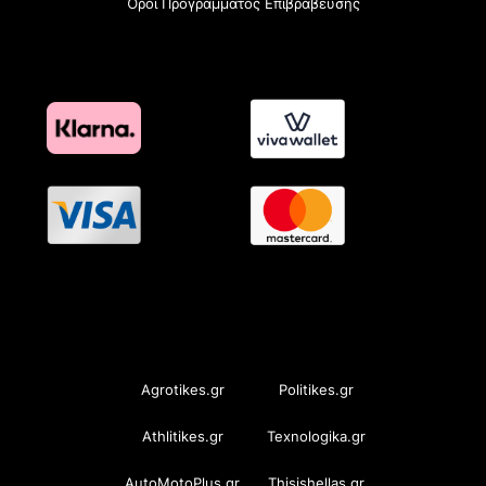
Όροι Προγράμματος Επιβράβευσης
OramaMedia Network
Agrotikes.gr
Politikes.gr
Athlitikes.gr
Texnologika.gr
AutoMotoPlus.gr
Thisishellas.gr