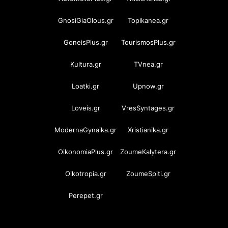
GnosiGiaOlous.gr
Topikanea.gr
GoneisPlus.gr
TourismosPlus.gr
Kultura.gr
TVnea.gr
Loatki.gr
Upnow.gr
Loveis.gr
VresSyntages.gr
ModernaGynaika.gr
Xristianika.gr
OikonomiaPlus.gr
ZoumeKalytera.gr
Oikotropia.gr
ZoumeSpiti.gr
Perepet.gr