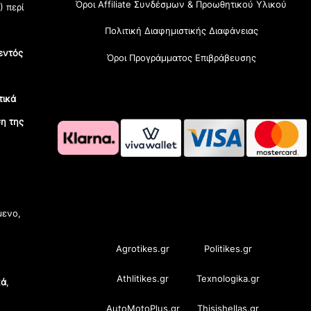
Όροι Affiliate Συνδέσμων & Προωθητικού Υλικού
) περί
Πολιτική Διαφημιστικής Διαφάνειας
εντός
Όροι Προγράμματος Επιβράβευσης
τικά
η της
OramaMedia Network
μενο,
Agrotikes.gr
Politikes.gr
Athlitikes.gr
Texnologika.gr
κά
,
AutoMotoPlus.gr
Thisishellas.gr