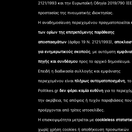
2121/1993 και την Ευρωπαϊκή Οδηγία 2019/790 (ΕΕ
προστασίας της πνευματικής ιδιοκτησίας.
Η αναδημοσίευση περιεχομένου πραγματοποιείται
των ορίων της επιτρεπόμενης παράθεσης
αποσπασμάτων
(άρθρο 19 Ν. 2121/1993),
αποκλεισ
για ενημερωτικούς σκοπούς
, με αυτόματη
εμφάνισ
πηγής και συνδέσμου
προς το αρχικό δημοσίευμα.
Επειδή η διαδικασία συλλογής και εμφάνισης
περιεχομένου είναι
πλήρως αυτοματοποιημένη
, το
Politikes.gr
δεν φέρει καμία ευθύνη
για το περιεχό
την ακρίβεια, τις απόψεις ή τυχόν παραβιάσεις που
προέρχονται από τρίτες ιστοσελίδες.
Η επισκεψιμότητα μετριέται με
cookieless στατιστι
χωρίς χρήση cookies ή αποθήκευση προσωπικών