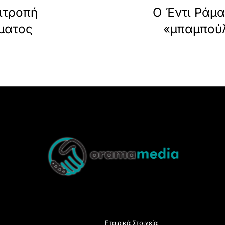
πιτροπή
Ο Έντι Ράμα
ματος
«μπαμπούλ
Back
To
Top
Εταιρικά Στοιχεία