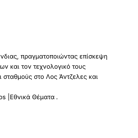
ένδιας, πραγματοποιώντας επίσκεψη
ων και τον τεχνολογικό τους
ει σταθμούς στο Λος Άντζελες και
amyntikon-technologion-sto-epikentro-techniti
nos |Εθνικά Θέματα
.
»
ΕΠΟΜΕΝΟ