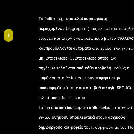
Το Politikes.gr
αποτελεί συσσωρευτή
περιεχομένου
(aggregator), ως εκ τούτου τα άρθρ
‹
εικόνες και τυχόν ενσωματωμένα βίντεο
συλλέγο
και προβάλλονται αυτόματα
από τρίτες, ελληνικές
μη, ιστοσελίδες. Οι ιστοσελίδες αυτές, ως
πηγές,
ωφελούνται από κάθε προβολή
, καθώς η
εμφάνιση στο Politikes.gr
συνεισφέρει στην
επισκεψιμότητά τους και στη βαθμολογία SEO
(Goo
κ.λπ.) μέσω backlink κοκ.
Τα πνευματικά δικαιώματα κάθε άρθρου, εικόνας ή
βίντεο
ανήκουν αποκλειστικά στους αρχικούς
δημιουργούς και φορείς τους
, σύμφωνα με τον Νό