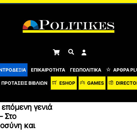
Cart
Αναζήτηση
ΝΤΡΟΔΕΞΙΑ
ΕΠΙΚΑΙΡΟΤΗΤΑ
ΓΕΩΠΟΛΙΤΙΚΑ
ΆΡΘΡΑ PL
ΠΡΟΤΆΣΕΙΣ ΒΙΒΛΊΩΝ
ESHOP
GAMES
DIRECTO
ν επόμενη γενιά
– Στο
οσύνη και