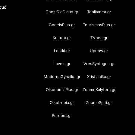
σμό
GnosiGiaOlous.gr
Topikanea.gr
GoneisPlus.gr
TourismosPlus.gr
Kultura.gr
TVnea.gr
Loatki.gr
Upnow.gr
Loveis.gr
VresSyntages.gr
ModernaGynaika.gr
Xristianika.gr
OikonomiaPlus.gr
ZoumeKalytera.gr
Oikotropia.gr
ZoumeSpiti.gr
Perepet.gr