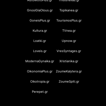
AutoMotoPlus.gr
Thisishellas.gr
GnosiGiaOlous.gr
Topikanea.gr
GoneisPlus.gr
TourismosPlus.gr
Kultura.gr
TVnea.gr
Loatki.gr
Upnow.gr
Loveis.gr
VresSyntages.gr
ModernaGynaika.gr
Xristianika.gr
OikonomiaPlus.gr
ZoumeKalytera.gr
Oikotropia.gr
ZoumeSpiti.gr
Perepet.gr