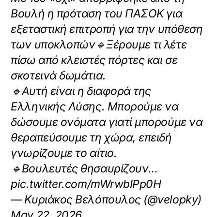
Βουλή η πρόταση του ΠΑΣΟΚ για
εξεταστική επιτροπή για την υπόθεση
των υποκλοπών🔹Ξέρουμε τι λέτε
πίσω από κλειστές πόρτες και σε
σκοτεινά δωμάτια.
🔹Αυτή είναι η διαφορά της
Ελληνικής Λύσης. Μπορούμε να
δώσουμε ονόματα γιατί μπορούμε να
θεραπεύσουμε τη χώρα, επειδή
γνωρίζουμε το αίτιο.
🔹Βουλευτές θησαυρίζουν…
pic.twitter.com/mWrwbIPp0H
— Κυριάκος Βελόπουλος (@velopky)
May 22, 2026