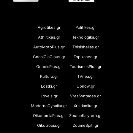
OramaMedia Network
Agrotikes.gr
Politikes.gr
Athlitikes.gr
Texnologika.gr
AutoMotoPlus.gr
Thisishellas.gr
GnosiGiaOlous.gr
Topikanea.gr
GoneisPlus.gr
TourismosPlus.gr
Kultura.gr
TVnea.gr
Loatki.gr
Upnow.gr
Loveis.gr
VresSyntages.gr
ModernaGynaika.gr
Xristianika.gr
OikonomiaPlus.gr
ZoumeKalytera.gr
Oikotropia.gr
ZoumeSpiti.gr