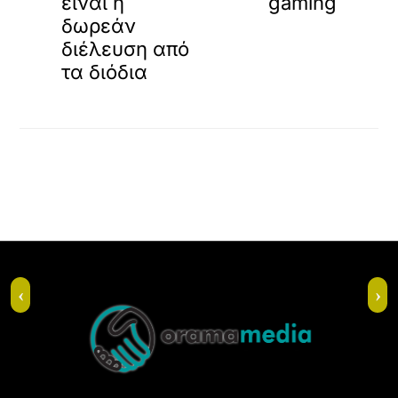
είναι η
gaming
δωρεάν
διέλευση από
τα διόδια
Back
‹
›
To
Top