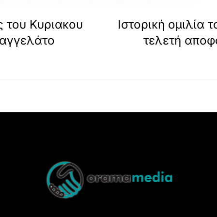
ς του Κυριακου
Ιστορική ομιλία
υαγγελάτο
τελετή αποφ
Back
To
Top