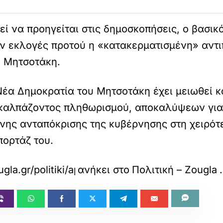
ί να προηγείται στις δημοσκοπήσεις, ο βασικ
υν εκλογές προτού η «κατακερματισμένη» αντι
υ Μητσοτάκη.
έα Δημοκρατία του Μητσοτάκη έχει μειωθεί κ
ω καλπάζοντος πληθωρισμού, αποκαλύψεων για
μένης ανταπόκρισης της κυβέρνησης στη χειρό
πορτάζ του.
gla.gr/politiki/apokalypsi-politico-syzitoun-gi
ανήκει στο
Πολιτική – Zougla
.