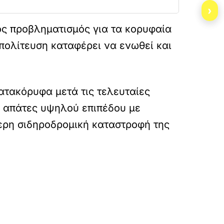
›
ός προβληματισμός για τα κορυφαία
πολίτευση καταφέρει να ενωθεί και
ατακόρυφα μετά τις τελευταίες
 απάτες υψηλού επιπέδου με
τερη σιδηροδρομική καταστροφή της
a-ekloges-to-fthinoporo-sti-nea-dimokratia/