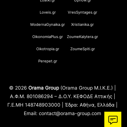
Loatki.gr
Upnow.gr
Loveis.gr
VresSyntages.gr
ModernaGynaika.gr
Xristianika.gr
OikonomiaPlus.gr
ZoumeKalytera.gr
Oikotropia.gr
ZoumeSpiti.gr
Perepet.gr
© 2026
Orama Group
(Orama Group Μ.Ι.Κ.Ε.) |
Α.Φ.Μ. 801086294 – Δ.Ο.Υ. ΚΕΦΟΔΕ Αττικής |
Γ.Ε.ΜΗ 148748903000 | Έδρα: Αθήνα, Ελλάδα |
Email: contact@orama-group.com