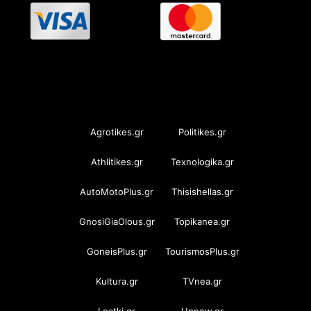
OramaMedia Network
Agrotikes.gr
Politikes.gr
Athlitikes.gr
Texnologika.gr
AutoMotoPlus.gr
Thisishellas.gr
GnosiGiaOlous.gr
Topikanea.gr
GoneisPlus.gr
TourismosPlus.gr
Kultura.gr
TVnea.gr