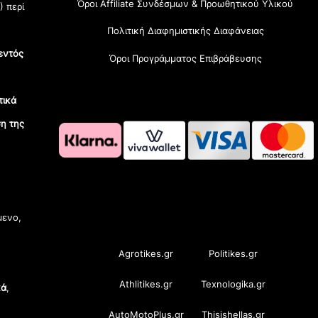
Όροι Affiliate Συνδέσμων & Προωθητικού Υλικού
) περί
Πολιτική Διαφημιστικής Διαφάνειας
εντός
Όροι Προγράμματος Επιβράβευσης
τικά
η της
OramaMedia Network
μενο,
Agrotikes.gr
Politikes.gr
Athlitikes.gr
Texnologika.gr
κά
,
AutoMotoPlus.gr
Thisishellas.gr