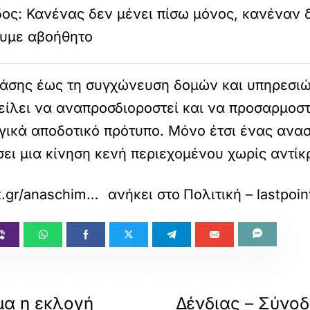
ος: Κανένας δεν μένει πίσω μόνος, κανέναν 
υμε αβοήθητο
άσης έως τη συγχώνευση δομών και υπηρεσιών
είλει να αναπροσδιοροστεί και να προσαρμοστ
ργικά αποδοτικό πρότυπο. Μόνο έτσι ένας ανα
ει μια κίνηση κενή περιεχομένου χωρίς αντίκ
https://lastpoint.gr/anaschimatismos-giati/?utm_source=rss&utm_medium=rss&utm_campaign=anaschimatismos-giati
ανήκει στο
Πολιτική – lastpoin
μα η εκλογή
Δένδιας – Σύνοδ