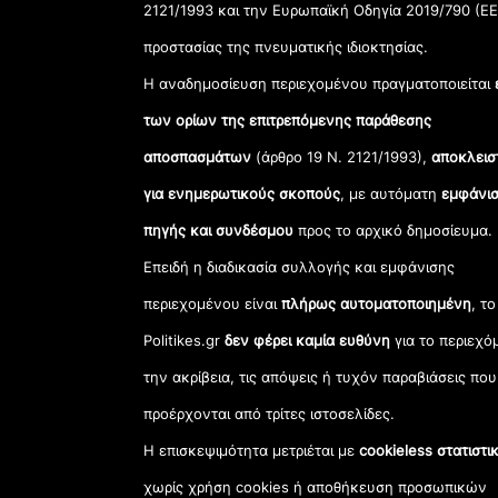
2121/1993 και την Ευρωπαϊκή Οδηγία 2019/790 (ΕΕ
προστασίας της πνευματικής ιδιοκτησίας.
Η αναδημοσίευση περιεχομένου πραγματοποιείται
των ορίων της επιτρεπόμενης παράθεσης
αποσπασμάτων
(άρθρο 19 Ν. 2121/1993),
αποκλεισ
για ενημερωτικούς σκοπούς
, με αυτόματη
εμφάνισ
πηγής και συνδέσμου
προς το αρχικό δημοσίευμα.
Επειδή η διαδικασία συλλογής και εμφάνισης
περιεχομένου είναι
πλήρως αυτοματοποιημένη
, το
Politikes.gr
δεν φέρει καμία ευθύνη
για το περιεχό
την ακρίβεια, τις απόψεις ή τυχόν παραβιάσεις που
προέρχονται από τρίτες ιστοσελίδες.
Η επισκεψιμότητα μετριέται με
cookieless στατιστι
χωρίς χρήση cookies ή αποθήκευση προσωπικών