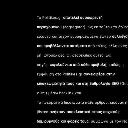
Το Politikes.gr
αποτελεί συσσωρευτή
περιεχομένου
(aggregator), ως εκ τούτου τα άρθρ
εικόνες και τυχόν ενσωματωμένα βίντεο
συλλέγο
και προβάλλονται αυτόματα
από τρίτες, ελληνικές
μη, ιστοσελίδες. Οι ιστοσελίδες αυτές, ως
πηγές,
ωφελούνται από κάθε προβολή
, καθώς η
εμφάνιση στο Politikes.gr
συνεισφέρει στην
επισκεψιμότητά τους και στη βαθμολογία SEO
(Goo
κ.λπ.) μέσω backlink κοκ.
Τα πνευματικά δικαιώματα κάθε άρθρου, εικόνας ή
βίντεο
ανήκουν αποκλειστικά στους αρχικούς
δημιουργούς και φορείς τους
, σύμφωνα με τον Νό