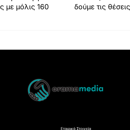
ς με μόλις 160
δούμε τις θέσει
Back
To
Top
Εταιρικά Στοιχεία