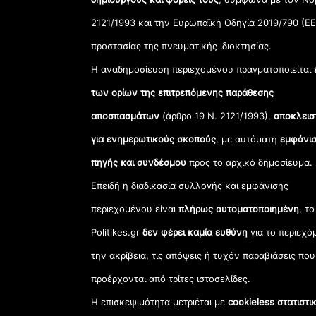
2121/1993 και την Ευρωπαϊκή Οδηγία 2019/790 (ΕΕ
προστασίας της πνευματικής ιδιοκτησίας.
Η αναδημοσίευση περιεχομένου πραγματοποιείται
των ορίων της επιτρεπόμενης παράθεσης
αποσπασμάτων
(άρθρο 19 Ν. 2121/1993),
αποκλεισ
για ενημερωτικούς σκοπούς
, με αυτόματη
εμφάνισ
πηγής και συνδέσμου
προς το αρχικό δημοσίευμα.
Επειδή η διαδικασία συλλογής και εμφάνισης
περιεχομένου είναι
πλήρως αυτοματοποιημένη
, το
Politikes.gr
δεν φέρει καμία ευθύνη
για το περιεχό
την ακρίβεια, τις απόψεις ή τυχόν παραβιάσεις που
προέρχονται από τρίτες ιστοσελίδες.
Η επισκεψιμότητα μετριέται με
cookieless στατιστι