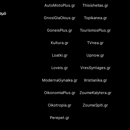
AutoMotoPlus.gr
Thisishellas.gr
σμό
GnosiGiaOlous.gr
Topikanea.gr
GoneisPlus.gr
TourismosPlus.gr
Kultura.gr
TVnea.gr
Loatki.gr
Upnow.gr
Loveis.gr
VresSyntages.gr
ModernaGynaika.gr
Xristianika.gr
OikonomiaPlus.gr
ZoumeKalytera.gr
Oikotropia.gr
ZoumeSpiti.gr
Perepet.gr