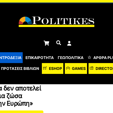
Cart
Αναζήτηση
ΝΤΡΟΔΕΞΙΑ
ΕΠΙΚΑΙΡΟΤΗΤΑ
ΓΕΩΠΟΛΙΤΙΚΑ
ΆΡΘΡΑ PL
ΠΡΟΤΆΣΕΙΣ ΒΙΒΛΊΩΝ
ESHOP
GAMES
DIRECTO
α δεν αποτελεί
μια ζώσα
την Ευρώπη»