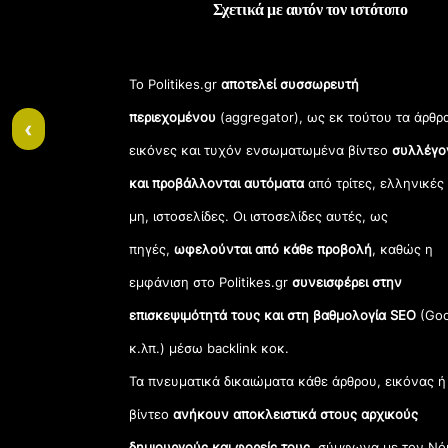
Σχετικά με αυτόν τον ιστότοπο
Το Politikes.gr
αποτελεί συσσωρευτή
περιεχομένου
(aggregator), ως εκ τούτου τα άρθρ
‹
εικόνες και τυχόν ενσωματωμένα βίντεο
συλλέγο
και προβάλλονται αυτόματα
από τρίτες, ελληνικές
μη, ιστοσελίδες. Οι ιστοσελίδες αυτές, ως
πηγές,
ωφελούνται από κάθε προβολή
, καθώς η
εμφάνιση στο Politikes.gr
συνεισφέρει στην
επισκεψιμότητά τους και στη βαθμολογία SEO
(Goo
κ.λπ.) μέσω backlink κοκ.
Τα πνευματικά δικαιώματα κάθε άρθρου, εικόνας ή
βίντεο
ανήκουν αποκλειστικά στους αρχικούς
δημιουργούς και φορείς τους
, σύμφωνα με τον Νό