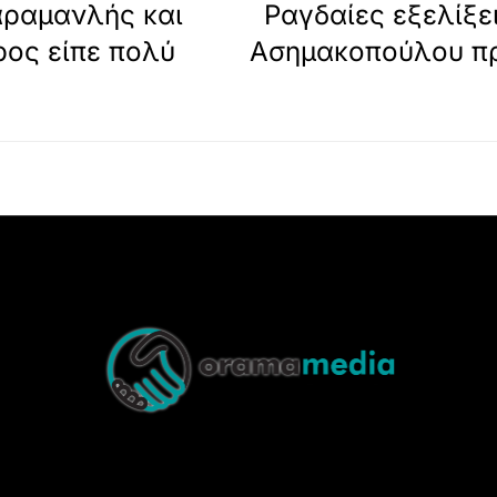
αραμανλής και
Ραγδαίες εξελίξε
ρος είπε πολύ
Ασημακοπούλου προ
Back
To
Top