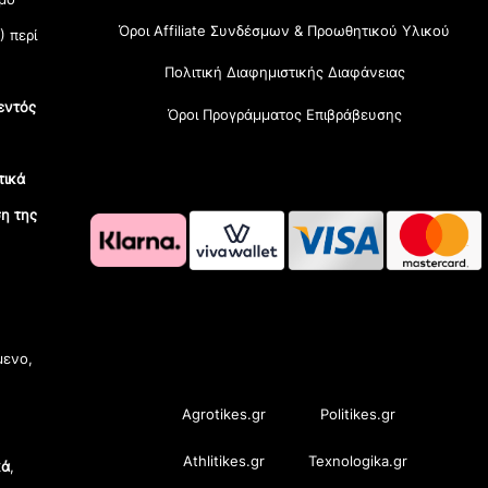
Όροι Affiliate Συνδέσμων & Προωθητικού Υλικού
) περί
Πολιτική Διαφημιστικής Διαφάνειας
εντός
Όροι Προγράμματος Επιβράβευσης
τικά
η της
OramaMedia Network
μενο,
Agrotikes.gr
Politikes.gr
Athlitikes.gr
Texnologika.gr
κά
,