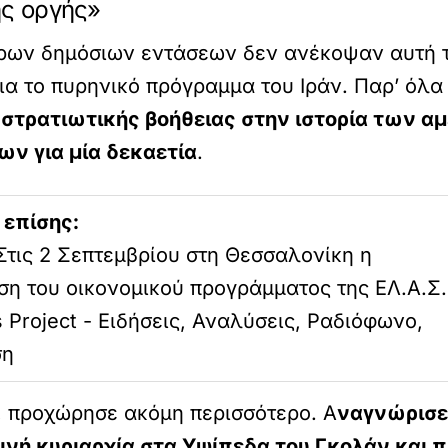
ής οργής»
τερων δημόσιων εντάσεων δεν ανέκοψαν αυτή 
α το πυρηνικό πρόγραμμα του Ιράν. Παρ’ όλα
 στρατιωτικής βοήθειας στην ιστορία των α
ν για μία δεκαετία
.
 επίσης:
Στις 2 Σεπτεμβρίου στη Θεσσαλονίκη η
η του οικονομικού προγράμματος της ΕΛ.Α.Σ.
 Project - Ειδήσεις, Αναλύσεις, Ραδιόφωνο,
ση
α, προχώρησε ακόμη περισσότερο. Α
ναγνώρισε
λινή κυριαρχία στα Υψίπεδα του Γκολάν και