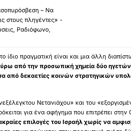
ασοπυρόσβεση – Να
ς στους πληγέντες» -
λύσεις, Ραδιόφωνο,
ο ίδιο πραγματική είναι και μια άλλη διαπίστ
 γύρω από την προσωπική χημεία δύο ηγετώ
σα από δεκαετίες κοινών στρατηγικών υπολ
«ανεξέλεγκτου Νετανιάχου» και του «εξοργισ
ρόκειται για ένα αφήγημα που επιτρέπει στην
ακραίες επιλογές του Ισραήλ χωρίς να αμφισβ