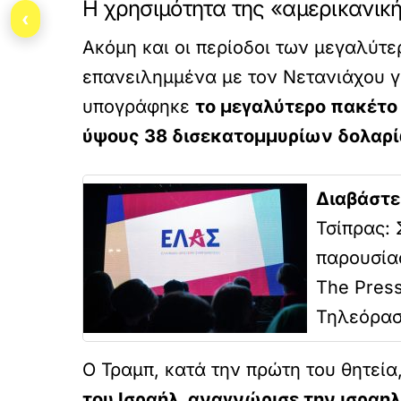
Η χρησιμότητα της «αμερικανικ
‹
Ακόμη και οι περίοδοι των μεγαλύ
επανειλημμένα με τον Νετανιάχου γι
υπογράφηκε
το μεγαλύτερο πακέτο
ύψους 38 δισεκατομμυρίων δολαρίω
Διαβάστε
Τσίπρας: 
παρουσίασ
The Press
Τηλεόρα
Ο Τραμπ, κατά την πρώτη του θητεί
του Ισραήλ, αναγνώρισε την ισραη