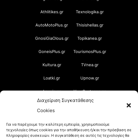
Athlitikes.gr
Texnologika.gr
AutoMotoPlus.gr
Thisishellas.gr
GnosiGiaOlous.gr
Topikanea.gr
GoneisPlus.gr
TourismosPlus.gr
Kultura.gr
TVnea.gr
Loatki.gr
Upnow.gr
Loveis.gr
VresSyntages.gr
Διαχείριση Συγκατάθεσης
ModernaGynaika.gr
Xristianika.gr
Cookies
OikonomiaPlus.gr
ZoumeKalytera.gr
Για να παρέχουμε την καλύτερη εμπειρία, χρησιμοποιούμε
τεχνολογίες όπως cookies για την αποθήκευση ή/και την πρόσβαση σε
Oikotropia.gr
ZoumeSpiti.gr
πληροφορίες συσκευών. Η συγκατάθεση σε αυτές τις τεχνολογίες θα