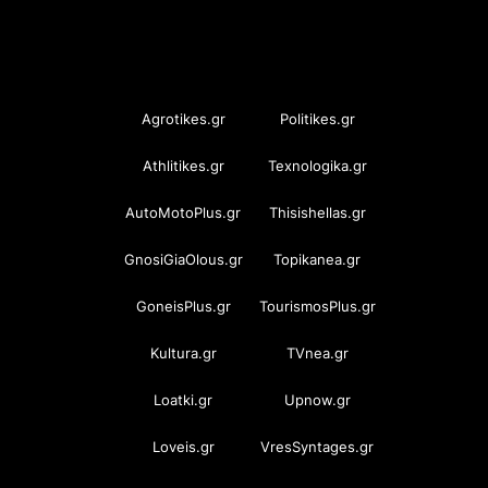
OramaMedia Network
Agrotikes.gr
Politikes.gr
Athlitikes.gr
Texnologika.gr
AutoMotoPlus.gr
Thisishellas.gr
GnosiGiaOlous.gr
Topikanea.gr
GoneisPlus.gr
TourismosPlus.gr
Kultura.gr
TVnea.gr
Loatki.gr
Upnow.gr
Loveis.gr
VresSyntages.gr