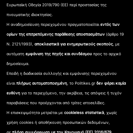
Ευρωπαϊκή Οδηγία 2019/790 (ΕΕ) περί προστασίας της
πνευματικής ιδιοκτησίας.
Η αναδημοσίευση περιεχομένου πραγματοποιείται
εντός των
ορίων της επιτρεπόμενης παράθεσης αποσπασμάτων
(άρθρο 19
Ν. 2121/1993),
αποκλειστικά για ενημερωτικούς σκοπούς
, με
αυτόματη
εμφάνιση της πηγής και συνδέσμου
προς το αρχικό
δημοσίευμα.
Επειδή η διαδικασία συλλογής και εμφάνισης περιεχομένου
είναι
πλήρως αυτοματοποιημένη
, το Politikes.gr
δεν φέρει καμία
ευθύνη
για το περιεχόμενο, την ακρίβεια, τις απόψεις ή τυχόν
παραβιάσεις που προέρχονται από τρίτες ιστοσελίδες.
Η επισκεψιμότητα μετριέται με
cookieless στατιστικά
, χωρίς
χρήση cookies ή αποθήκευση προσωπικών δεδομένων,
σε
πλήρη συμμόρφωση με τον Κανονισμό (ΕΕ) 2016/679