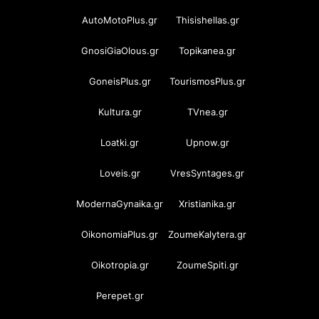
AutoMotoPlus.gr
Thisishellas.gr
GnosiGiaOlous.gr
Topikanea.gr
GoneisPlus.gr
TourismosPlus.gr
Kultura.gr
TVnea.gr
Loatki.gr
Upnow.gr
Loveis.gr
VresSyntages.gr
ModernaGynaika.gr
Xristianika.gr
OikonomiaPlus.gr
ZoumeKalytera.gr
Oikotropia.gr
ZoumeSpiti.gr
Perepet.gr