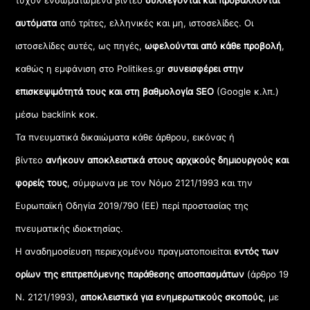
τυχόν ενσωματωμένα βίντεο
συλλέγονται και προβάλλονται
αυτόματα
από τρίτες, ελληνικές και μη, ιστοσελίδες. Οι
ιστοσελίδες αυτές, ως πηγές,
ωφελούνται από κάθε προβολή
,
καθώς η εμφάνιση στο Politikes.gr
συνεισφέρει στην
επισκεψιμότητά τους και στη βαθμολογία SEO
(Google κ.λπ.)
μέσω backlink κοκ.
Τα πνευματικά δικαιώματα κάθε άρθρου, εικόνας ή
βίντεο
ανήκουν αποκλειστικά στους αρχικούς δημιουργούς και
φορείς τους
, σύμφωνα με τον Νόμο 2121/1993 και την
Ευρωπαϊκή Οδηγία 2019/790 (ΕΕ) περί προστασίας της
πνευματικής ιδιοκτησίας.
Η αναδημοσίευση περιεχομένου πραγματοποιείται
εντός των
ορίων της επιτρεπόμενης παράθεσης αποσπασμάτων
(άρθρο 19
Ν. 2121/1993),
αποκλειστικά για ενημερωτικούς σκοπούς
, με