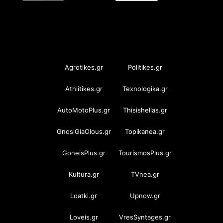
OramaMedia Network
Agrotikes.gr
Politikes.gr
Athlitikes.gr
Texnologika.gr
AutoMotoPlus.gr
Thisishellas.gr
GnosiGiaOlous.gr
Topikanea.gr
GoneisPlus.gr
TourismosPlus.gr
Kultura.gr
TVnea.gr
Loatki.gr
Upnow.gr
Loveis.gr
VresSyntages.gr