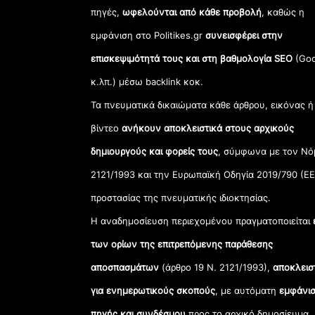
πηγές,
ωφελούνται από κάθε προβολή
, καθώς η
εμφάνιση στο Politikes.gr
συνεισφέρει στην
επισκεψιμότητά τους και στη βαθμολογία SEO
(Goo
κ.λπ.) μέσω backlink κοκ.
Τα πνευματικά δικαιώματα κάθε άρθρου, εικόνας ή
βίντεο
ανήκουν αποκλειστικά στους αρχικούς
δημιουργούς και φορείς τους
, σύμφωνα με τον Νό
2121/1993 και την Ευρωπαϊκή Οδηγία 2019/790 (ΕΕ
προστασίας της πνευματικής ιδιοκτησίας.
Η αναδημοσίευση περιεχομένου πραγματοποιείται
των ορίων της επιτρεπόμενης παράθεσης
αποσπασμάτων
(άρθρο 19 Ν. 2121/1993),
αποκλεισ
για ενημερωτικούς σκοπούς
, με αυτόματη
εμφάνισ
πηγής και συνδέσμου
προς το αρχικό δημοσίευμα.