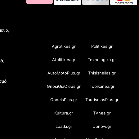
OramaMedia Network
μενο,
Agrotikes.gr
Politikes.gr
Athlitikes.gr
Texnologika.gr
κά
,
AutoMotoPlus.gr
Thisishellas.gr
σμό
GnosiGiaOlous.gr
Topikanea.gr
GoneisPlus.gr
TourismosPlus.gr
Kultura.gr
TVnea.gr
Loatki.gr
Upnow.gr