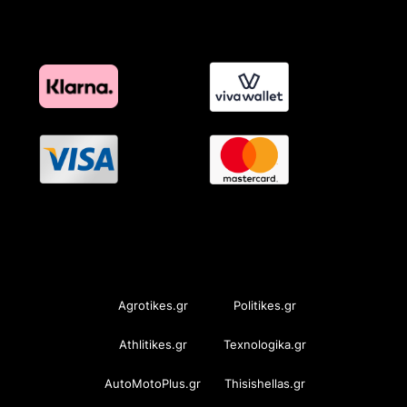
OramaMedia Network
Agrotikes.gr
Politikes.gr
Athlitikes.gr
Texnologika.gr
AutoMotoPlus.gr
Thisishellas.gr