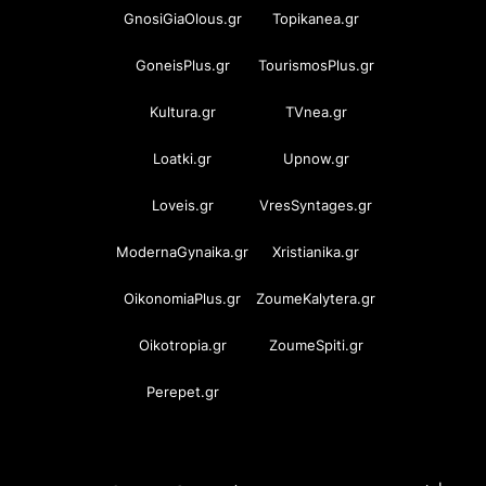
GnosiGiaOlous.gr
Topikanea.gr
GoneisPlus.gr
TourismosPlus.gr
Kultura.gr
TVnea.gr
Loatki.gr
Upnow.gr
Loveis.gr
VresSyntages.gr
ModernaGynaika.gr
Xristianika.gr
OikonomiaPlus.gr
ZoumeKalytera.gr
Oikotropia.gr
ZoumeSpiti.gr
Perepet.gr