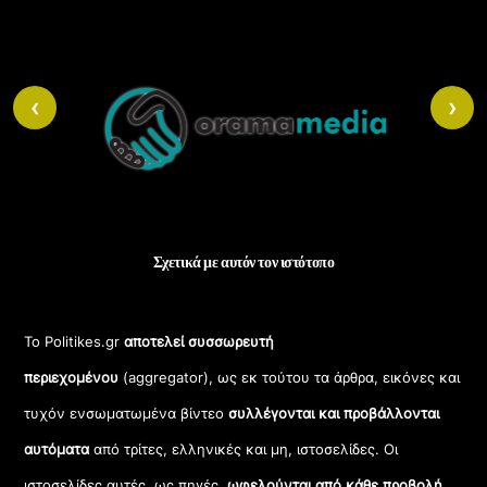
Back
To
‹
›
Top
Σχετικά με αυτόν τον ιστότοπο
Το Politikes.gr
αποτελεί συσσωρευτή
περιεχομένου
(aggregator), ως εκ τούτου τα άρθρα, εικόνες και
τυχόν ενσωματωμένα βίντεο
συλλέγονται και προβάλλονται
αυτόματα
από τρίτες, ελληνικές και μη, ιστοσελίδες. Οι
ιστοσελίδες αυτές, ως πηγές,
ωφελούνται από κάθε προβολή
,