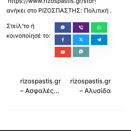
https://www.rizospastis.gr/story.do?id=133
ανήκει στο
ΡΙΖΟΣΠΑΣΤΗΣ: Πολιτική
.
«
»
ΠΡΟΗΓΟΥΜΕΝΟ
ΕΠΟΜΕΝΟ
rizospastis.gr
rizospastis.gr
– Ασφαλές…
– Αλυσίδα