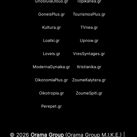
GnosiGiaOlous.gr
Topikanea.gr
GoneisPlus.gr
TourismosPlus.gr
Kultura.gr
TVnea.gr
Loatki.gr
Upnow.gr
Loveis.gr
VresSyntages.gr
ModernaGynaika.gr
Xristianika.gr
OikonomiaPlus.gr
ZoumeKalytera.gr
Oikotropia.gr
ZoumeSpiti.gr
Perepet.gr
© 2026
Orama Group
(Orama Group Μ.Ι.Κ.Ε.) |