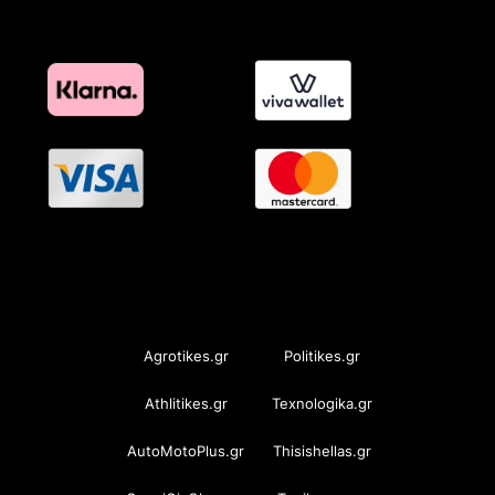
OramaMedia Network
Agrotikes.gr
Politikes.gr
Athlitikes.gr
Texnologika.gr
AutoMotoPlus.gr
Thisishellas.gr