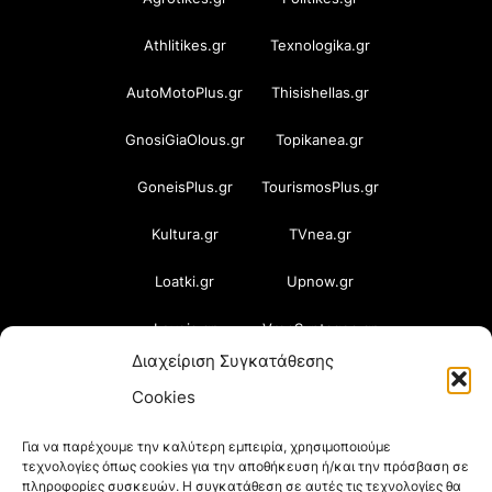
Athlitikes.gr
Texnologika.gr
AutoMotoPlus.gr
Thisishellas.gr
GnosiGiaOlous.gr
Topikanea.gr
GoneisPlus.gr
TourismosPlus.gr
Kultura.gr
TVnea.gr
Loatki.gr
Upnow.gr
Loveis.gr
VresSyntages.gr
Διαχείριση Συγκατάθεσης
ModernaGynaika.gr
Xristianika.gr
Cookies
OikonomiaPlus.gr
ZoumeKalytera.gr
Για να παρέχουμε την καλύτερη εμπειρία, χρησιμοποιούμε
τεχνολογίες όπως cookies για την αποθήκευση ή/και την πρόσβαση σε
Oikotropia.gr
ZoumeSpiti.gr
πληροφορίες συσκευών. Η συγκατάθεση σε αυτές τις τεχνολογίες θα