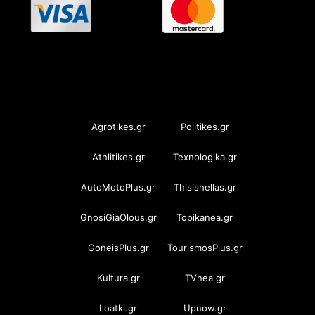
OramaMedia Network
Agrotikes.gr
Politikes.gr
Athlitikes.gr
Texnologika.gr
AutoMotoPlus.gr
Thisishellas.gr
GnosiGiaOlous.gr
Topikanea.gr
GoneisPlus.gr
TourismosPlus.gr
Kultura.gr
TVnea.gr
Loatki.gr
Upnow.gr