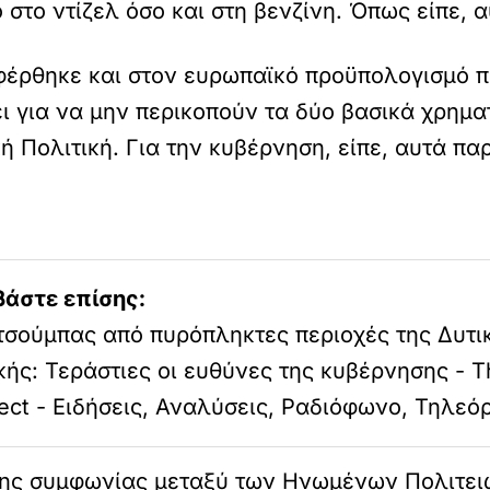
στο ντίζελ όσο και στη βενζίνη. Όπως είπε, α
έρθηκε και στον ευρωπαϊκό προϋπολογισμό π
 για να μην περικοπούν τα δύο βασικά χρηματ
κή Πολιτική. Για την κυβέρνηση, είπε, αυτά π
βάστε επίσης:
τσούμπας από πυρόπληκτες περιοχές της Δυτι
κής: Τεράστιες οι ευθύνες της κυβέρνησης - T
ject - Ειδήσεις, Αναλύσεις, Ραδιόφωνο, Τηλεό
 της συμφωνίας μεταξύ των Ηνωμένων Πολιτειώ