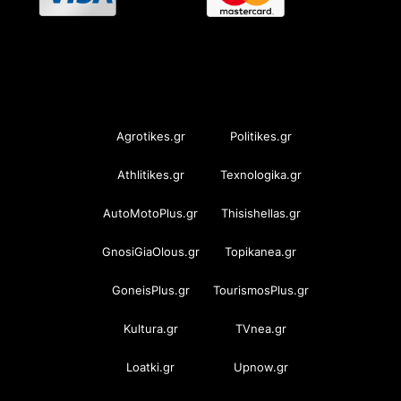
OramaMedia Network
Agrotikes.gr
Politikes.gr
Athlitikes.gr
Texnologika.gr
AutoMotoPlus.gr
Thisishellas.gr
GnosiGiaOlous.gr
Topikanea.gr
GoneisPlus.gr
TourismosPlus.gr
Kultura.gr
TVnea.gr
Loatki.gr
Upnow.gr