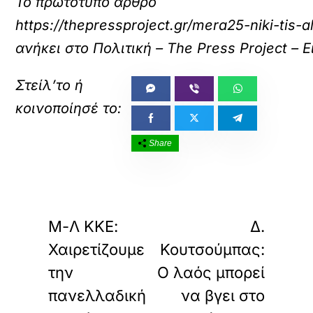
Το πρωτότυπο άρθρο
https://thepressproject.gr/mera25-niki-tis-al
ανήκει στο
Πολιτική – The Press Project –
Share
«
»
ΠΡΟΗΓΟΥΜΕΝΟ
ΕΠΟΜΕΝΟ
Μ-Λ ΚΚΕ:
Δ.
Χαιρετίζουμε
Κουτσούμπας:
την
Ο λαός μπορεί
πανελλαδική
να βγει στο