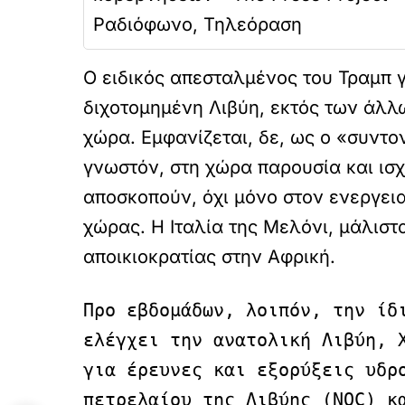
Ραδιόφωνο, Τηλεόραση
Ο ειδικός απεσταλμένος του Τραμπ γ
διχοτομημένη Λιβύη, εκτός των άλλω
χώρα. Εμφανίζεται, δε, ως ο «συντ
γνωστόν, στη χώρα παρουσία και ισχυ
αποσκοπούν, όχι μόνο στον ενεργει
χώρας. Η Ιταλία της Μελόνι, μάλιστ
αποικιοκρατίας στην Αφρική.
Προ εβδομάδων, λοιπόν, την ίδι
ελέγχει την ανατολική Λιβύη, 
για έρευνες και εξορύξεις υδρο
πετρελαίου της Λιβύης (NOC) κ