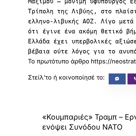
Μαξίμου – μόνιμη υφυπουργός Ε
Τρίπολη της Λιβύης, στο πλαίσ
ελληνο-λιβυκής ΑΟΖ. Λίγο μετά
ότι έγινε ένα ακόμη θετικό βή
Ελλάδα έχει υπερβολικές αξιώσ
βέβαια ούτε λόγος για το ανυπ
Το πρωτότυπο άρθρο
https://neostr
«
ΠΡΟΗΓΟΥΜΕΝΟ
«Κουμπαριές» Τραμπ – Ερ
ενόψει Συνόδου ΝΑΤΟ