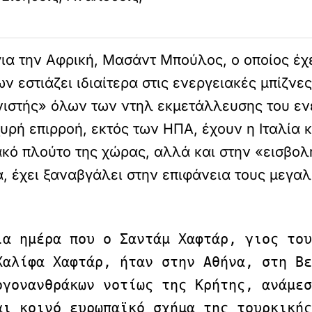
ια την Αφρική, Μασάντ Μπούλος, ο οποίος έχε
ν εστιάζει ιδιαίτερα στις ενεργειακές μπίζνε
ονιστής» όλων των ντηλ εκμετάλλευσης του εν
ρή επιρροή, εκτός των ΗΠΑ, έχουν η Ιταλία κα
ακό πλούτο της χώρας, αλλά και στην «εισβολ
α, έχει ξαναβγάλει στην επιφάνεια τους μεγαλ
α ημέρα που ο Σαντάμ Χαφτάρ, γιος του
Χαλίφα Χαφτάρ, ήταν στην Αθήνα, στη Βε
γονανθράκων νοτίως της Κρήτης, ανάμεσ
αι κοινό ευρωπαϊκό σχήμα της τουρκικής