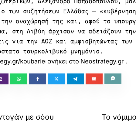
ξωτερικών, Αλεξάνδρα Παπαδοπούλου, μόλ
ιο των συζητήσεων Ελλάδας – «κυβέρνηση
 την αναχώρησή της και, αφού το υπουργ
μα, στη Λιβύη άρχισαν να αδειάζουν την
εις για την ΑΟΖ και αμφισβητώντας των 
όστατο τουρκολιβυκό μνημόνιο.
ategy.gr/koubaries-trab-erntogan-me-soou-eno
ανήκει στο
Neostrategy.gr
.
ντογάν με σόου
Το νόμιμο