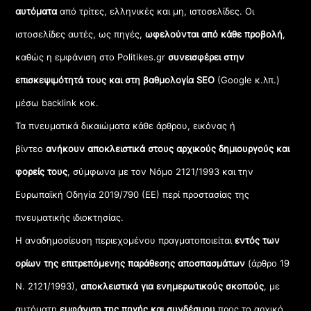
αυτόματα
από τρίτες, ελληνικές και μη, ιστοσελίδες. Οι
ιστοσελίδες αυτές, ως πηγές,
ωφελούνται από κάθε προβολή
,
καθώς η εμφάνιση στο Politikes.gr
συνεισφέρει στην
επισκεψιμότητά τους και στη βαθμολογία SEO
(Google κ.λπ.)
μέσω backlink κοκ.
Τα πνευματικά δικαιώματα κάθε άρθρου, εικόνας ή
βίντεο
ανήκουν αποκλειστικά στους αρχικούς δημιουργούς και
φορείς τους
, σύμφωνα με τον Νόμο 2121/1993 και την
Ευρωπαϊκή Οδηγία 2019/790 (ΕΕ) περί προστασίας της
πνευματικής ιδιοκτησίας.
Η αναδημοσίευση περιεχομένου πραγματοποιείται
εντός των
ορίων της επιτρεπόμενης παράθεσης αποσπασμάτων
(άρθρο 19
Ν. 2121/1993),
αποκλειστικά για ενημερωτικούς σκοπούς
, με
αυτόματη
εμφάνιση της πηγής και συνδέσμου
προς το αρχικό