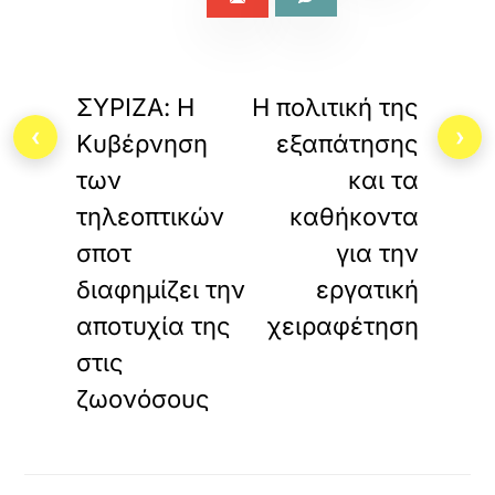
«
»
ΠΡΟΗΓΟΥΜΕΝΟ
ΕΠΟΜΕΝΟ
ΣΥΡΙΖΑ: Η
Η πολιτική της
‹
›
Κυβέρνηση
εξαπάτησης
των
και τα
τηλεοπτικών
καθήκοντα
σποτ
για την
διαφημίζει την
εργατική
αποτυχία της
χειραφέτηση
στις
ζωονόσους