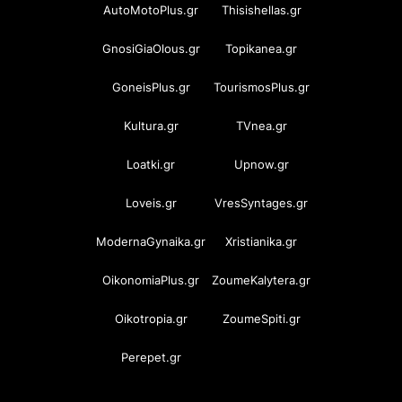
AutoMotoPlus.gr
Thisishellas.gr
GnosiGiaOlous.gr
Topikanea.gr
GoneisPlus.gr
TourismosPlus.gr
Kultura.gr
TVnea.gr
Loatki.gr
Upnow.gr
Loveis.gr
VresSyntages.gr
ModernaGynaika.gr
Xristianika.gr
OikonomiaPlus.gr
ZoumeKalytera.gr
Oikotropia.gr
ZoumeSpiti.gr
Perepet.gr