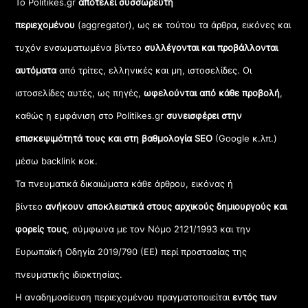
Το Politikes.gr
αποτελεί συσσωρευτή
περιεχομένου
(aggregator), ως εκ τούτου τα άρθρα, εικόνες και
τυχόν ενσωματωμένα βίντεο
συλλέγονται και προβάλλονται
αυτόματα
από τρίτες, ελληνικές και μη, ιστοσελίδες. Οι
ιστοσελίδες αυτές, ως πηγές,
ωφελούνται από κάθε προβολή
,
καθώς η εμφάνιση στο Politikes.gr
συνεισφέρει στην
επισκεψιμότητά τους και στη βαθμολογία SEO
(Google κ.λπ.)
μέσω backlink κοκ.
Τα πνευματικά δικαιώματα κάθε άρθρου, εικόνας ή
βίντεο
ανήκουν αποκλειστικά στους αρχικούς δημιουργούς και
φορείς τους
, σύμφωνα με τον Νόμο 2121/1993 και την
Ευρωπαϊκή Οδηγία 2019/790 (ΕΕ) περί προστασίας της
πνευματικής ιδιοκτησίας.
Η αναδημοσίευση περιεχομένου πραγματοποιείται
εντός των