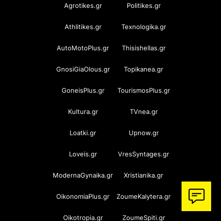
Agrotikes.gr
Politikes.gr
Athlitikes.gr
Texnologika.gr
AutoMotoPlus.gr
Thisishellas.gr
GnosiGiaOlous.gr
Topikanea.gr
GoneisPlus.gr
TourismosPlus.gr
Kultura.gr
TVnea.gr
Loatki.gr
Upnow.gr
Loveis.gr
VresSyntages.gr
ModernaGynaika.gr
Xristianika.gr
OikonomiaPlus.gr
ZoumeKalytera.gr
Oikotropia.gr
ZoumeSpiti.gr