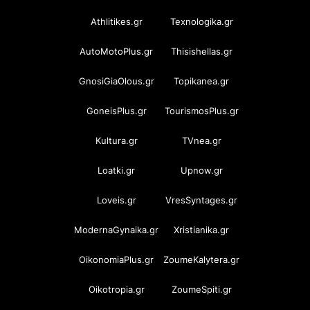
Athlitikes.gr
Texnologika.gr
AutoMotoPlus.gr
Thisishellas.gr
GnosiGiaOlous.gr
Topikanea.gr
GoneisPlus.gr
TourismosPlus.gr
Kultura.gr
TVnea.gr
Loatki.gr
Upnow.gr
Loveis.gr
VresSyntages.gr
ModernaGynaika.gr
Xristianika.gr
OikonomiaPlus.gr
ZoumeKalytera.gr
Oikotropia.gr
ZoumeSpiti.gr