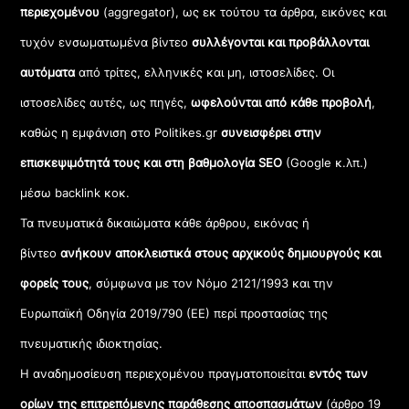
περιεχομένου
(aggregator), ως εκ τούτου τα άρθρα, εικόνες και
τυχόν ενσωματωμένα βίντεο
συλλέγονται και προβάλλονται
αυτόματα
από τρίτες, ελληνικές και μη, ιστοσελίδες. Οι
ιστοσελίδες αυτές, ως πηγές,
ωφελούνται από κάθε προβολή
,
καθώς η εμφάνιση στο Politikes.gr
συνεισφέρει στην
επισκεψιμότητά τους και στη βαθμολογία SEO
(Google κ.λπ.)
μέσω backlink κοκ.
Τα πνευματικά δικαιώματα κάθε άρθρου, εικόνας ή
βίντεο
ανήκουν αποκλειστικά στους αρχικούς δημιουργούς και
φορείς τους
, σύμφωνα με τον Νόμο 2121/1993 και την
Ευρωπαϊκή Οδηγία 2019/790 (ΕΕ) περί προστασίας της
πνευματικής ιδιοκτησίας.
Η αναδημοσίευση περιεχομένου πραγματοποιείται
εντός των
ορίων της επιτρεπόμενης παράθεσης αποσπασμάτων
(άρθρο 19