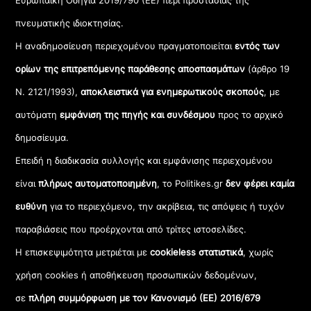
Ευρωπαϊκή Οδηγία 2019/790 (ΕΕ) περί προστασίας της
πνευματικής ιδιοκτησίας.
Η αναδημοσίευση περιεχομένου πραγματοποιείται
εντός των
ορίων της επιτρεπόμενης παράθεσης αποσπασμάτων
(άρθρο 19
Ν. 2121/1993),
αποκλειστικά για ενημερωτικούς σκοπούς
, με
αυτόματη
εμφάνιση της πηγής και συνδέσμου
προς το αρχικό
δημοσίευμα.
Επειδή η διαδικασία συλλογής και εμφάνισης περιεχομένου
είναι
πλήρως αυτοματοποιημένη
, το Politikes.gr
δεν φέρει καμία
ευθύνη
για το περιεχόμενο, την ακρίβεια, τις απόψεις ή τυχόν
παραβιάσεις που προέρχονται από τρίτες ιστοσελίδες.
Η επισκεψιμότητα μετριέται με
cookieless στατιστικά
, χωρίς
χρήση cookies ή αποθήκευση προσωπικών δεδομένων,
σε
πλήρη συμμόρφωση με τον Κανονισμό (ΕΕ) 2016/679