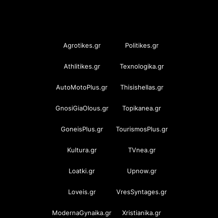
OramaMedia Network
Agrotikes.gr
Politikes.gr
Athlitikes.gr
Texnologika.gr
AutoMotoPlus.gr
Thisishellas.gr
GnosiGiaOlous.gr
Topikanea.gr
GoneisPlus.gr
TourismosPlus.gr
Kultura.gr
TVnea.gr
Loatki.gr
Upnow.gr
Loveis.gr
VresSyntages.gr
ModernaGynaika.gr
Xristianika.gr