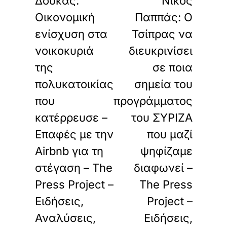
Δούκας:
Νίκος
Οικονομική
Παππάς: Ο
ενίσχυση στα
Τσίπρας να
νοικοκυριά
διευκρινίσει
της
σε ποια
πολυκατοικίας
σημεία του
που
προγράμματος
κατέρρευσε –
του ΣΥΡΙΖΑ
Επαφές με την
που μαζί
Airbnb για τη
ψηφίζαμε
στέγαση – The
διαφωνεί –
Press Project –
The Press
Ειδήσεις,
Project –
Αναλύσεις,
Ειδήσεις,