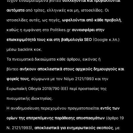
τυχόν ενσωματωμένα βίντεο
συλλέγονται και προβάλλονται
αυτόματα
από τρίτες, ελληνικές και μη, ιστοσελίδες. Οι
ιστοσελίδες αυτές, ως πηγές,
ωφελούνται από κάθε προβολή
,
καθώς η εμφάνιση στο Politikes.gr
συνεισφέρει στην
επισκεψιμότητά τους και στη βαθμολογία SEO
(Google κ.λπ.)
μέσω backlink κοκ.
Τα πνευματικά δικαιώματα κάθε άρθρου, εικόνας ή
βίντεο
ανήκουν αποκλειστικά στους αρχικούς δημιουργούς και
φορείς τους
, σύμφωνα με τον Νόμο 2121/1993 και την
Ευρωπαϊκή Οδηγία 2019/790 (ΕΕ) περί προστασίας της
πνευματικής ιδιοκτησίας.
Η αναδημοσίευση περιεχομένου πραγματοποιείται
εντός των
ορίων της επιτρεπόμενης παράθεσης αποσπασμάτων
(άρθρο 19
Ν. 2121/1993),
αποκλειστικά για ενημερωτικούς σκοπούς
, με