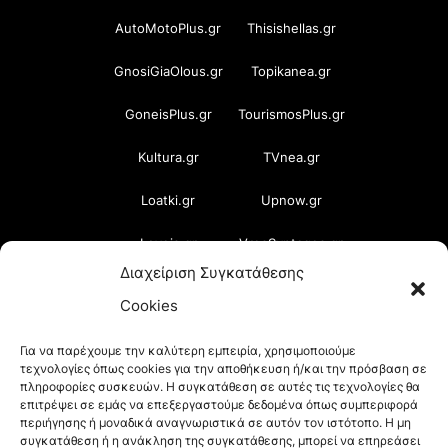
AutoMotoPlus.gr
Thisishellas.gr
GnosiGiaOlous.gr
Topikanea.gr
GoneisPlus.gr
TourismosPlus.gr
Kultura.gr
TVnea.gr
Loatki.gr
Upnow.gr
Loveis.gr
VresSyntages.gr
Διαχείριση Συγκατάθεσης
ModernaGynaika.gr
Xristianika.gr
Cookies
OikonomiaPlus.gr
ZoumeKalytera.gr
Για να παρέχουμε την καλύτερη εμπειρία, χρησιμοποιούμε
τεχνολογίες όπως cookies για την αποθήκευση ή/και την πρόσβαση σε
Oikotropia.gr
ZoumeSpiti.gr
πληροφορίες συσκευών. Η συγκατάθεση σε αυτές τις τεχνολογίες θα
επιτρέψει σε εμάς να επεξεργαστούμε δεδομένα όπως συμπεριφορά
Perepet.gr
περιήγησης ή μοναδικά αναγνωριστικά σε αυτόν τον ιστότοπο. Η μη
συγκατάθεση ή η ανάκληση της συγκατάθεσης, μπορεί να επηρεάσει