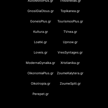
AutoMotoPlus.gr
Thisishellas.gr
GnosiGiaOlous.gr
Topikanea.gr
GoneisPlus.gr
TourismosPlus.gr
Kultura.gr
TVnea.gr
Loatki.gr
Upnow.gr
Loveis.gr
VresSyntages.gr
ModernaGynaika.gr
Xristianika.gr
OikonomiaPlus.gr
ZoumeKalytera.gr
Oikotropia.gr
ZoumeSpiti.gr
Perepet.gr